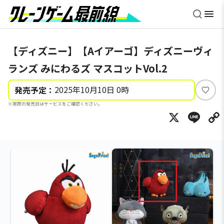
【ディズニー】【Aイアーゴ】ディズニーヴィ
ランズ みにわるズ マスコットVol.2
2025年10月10日 0時
発売予定：
い
※実際の発売日はサービスをご確認ください。
い
X
Li
ね