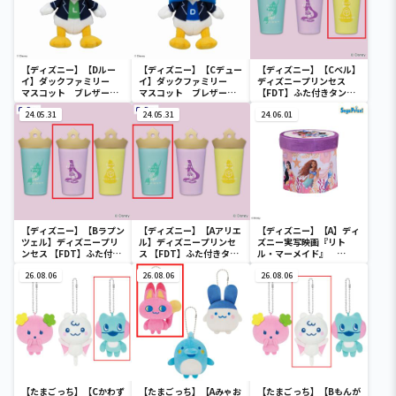
【ディズニー】【Dルー
【ディズニー】【Cデュー
【ディズニー】【Cベル】
イ】ダックファミリー
イ】ダックファミリー
ディズニープリンセス
マスコット ブレザーコ
マスコット ブレザーコ
【FDT】ふた付きタンブ
スチューム
スチューム
ラー
24.05.31
24.05.31
24.06.01
【ディズニー】【Bラプン
【ディズニー】【Aアリエ
【ディズニー】【A】ディ
ツェル】ディズニープリ
ル】ディズニープリンセ
ズニー実写映画『リト
ンセス 【FDT】ふた付き
ス 【FDT】ふた付きタン
ル・マーメイド』
タンブラー
ブラー
[PtZ]折り畳みボックス
26.08.06
26.08.06
チェアー
26.08.06
【たまごっち】【Cかわず
【たまごっち】【Aみゃお
【たまごっち】【Bもんが