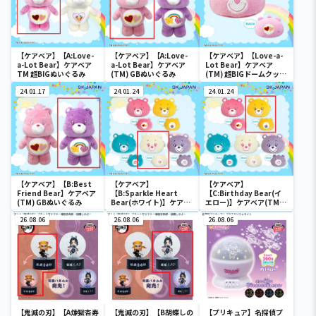
【ケアベア】【A:Love-
【ケアベア】【A:Love-
【ケアベア】【Love-a-
a-Lot Bear】ケアベア
a-Lot Bear】ケアベア
Lot Bear】ケアベア
TM 超BIGぬいぐるみ
(TM) GBぬいぐるみ
(TM) 超BIGドームクッシ
ョン
24.01.17
24.01.24
24.01.24
【ケアベア】【B:Best
【ケアベア】
【ケアベア】
Friend Bear】ケアベア
【B:Sparkle Heart
【C:Birthday Bear(イ
(TM) GBぬいぐるみ
Bear(ホワイト)】ケアベ
エロー)】ケアベア(TM)
ア(TM)フェイスポーチ
フェイスポーチ
26.08.06
26.08.06
26.08.06
【鬼滅の刃】【A煉獄杏寿
【鬼滅の刃】【B胡蝶しの
【プリキュア】名探偵プ