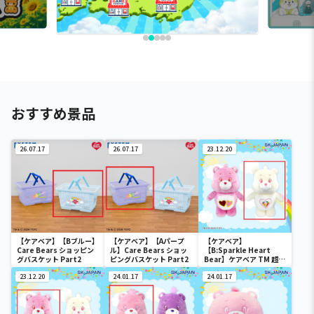
おすすめ景品
26.07.17
26.07.17
23.12.20
【ケアベア】【Bブルー】
【ケアベア】【Aパープ
【ケアベア】
Care Bears ショッピン
ル】Care Bears ショッ
【B:Sparkle Heart
グバスケット Part2
ピングバスケット Part2
Bear】ケアベア TM 超
BIGぬいぐるみ
23.12.20
24.01.17
24.01.17