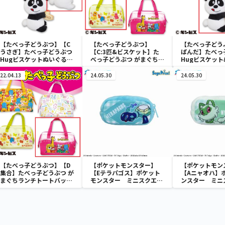
【たべっ子どうぶつ】【C
【たべっ子どうぶつ】
【たべっ子どう
うさぎ】たべっ子どうぶつ
【C:3匹&ビスケット】た
ぱんだ】たべっ
Hugビスケットぬいぐるみ
べっ子どうぶつ がまぐちラ
Hugビスケッ
2
ンチトートバッグ2
2
22.04.13
24.05.30
24.05.30
【たべっ子どうぶつ】【D
【ポケットモンスター】
【ポケットモン
集合】たべっ子どうぶつ が
【Eテラパゴス】ポケット
【Aニャオハ】
まぐちランチトートバッグ
モンスター ミニスクエア
ンスター ミニ
2
ポーチ
ーチ