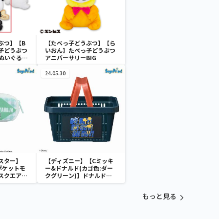
ぶつ】【B
【たべっ子どうぶつ】【ら
子どうぶつ
いおん】たべっ子どうぶつ
トぬいぐるみ
アニバーサリーBIG
24.05.30
スター】
【ディズニー】【Cミッキ
ポケットモ
ー&ドナルド(カゴ色:ダー
スクエアポ
クグリーン)】ドナルドダ
ック ミニメッシュカゴ
もっと見る