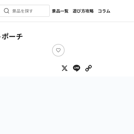
景品一覧
遊び方攻略
コラム
景品を探す
新着景品
インタビュー
カテゴリ一覧
ニュース
トポーチ
作品名一覧
店舗
メーカー一覧
開発
い
い
攻略
X
Line
Copy Lin
ね
プライズ
イベント
キャラ特集