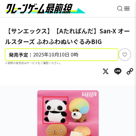
【サンエックス】【Aたれぱんだ】San-X オー
ルスターズ ふわふわぬいぐるみBIG
2025年10月10日 0時
発売予定：
い
※実際の発売日はサービスをご確認ください。
い
X
Li
ね