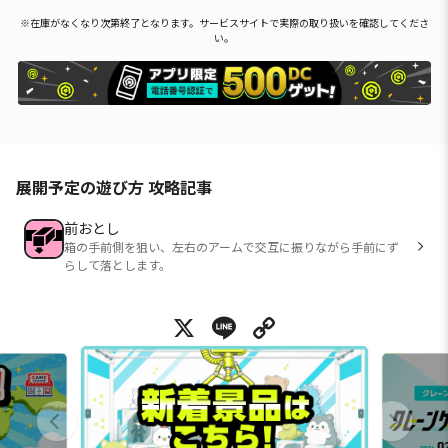
※在庫がなくなり次第終了となります。サービスサイトで実際の取り扱いを確認してくださ
い。
展開予定の遊び方 攻略記事
前おとし
箱の手前側を狙い、左右のアームで交互に振りながら手前にず
らして落とします。
X
Line
Copy Link