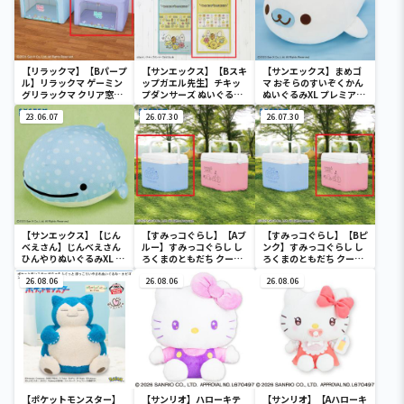
【リラックマ】【Bパープ
【サンエックス】【Bスキ
【サンエックス】まめゴ
ル】リラックマ ゲーミン
ップガエル先生】チキッ
マ おそらのすいぞくかん
グリラックマ クリア窓付
プダンサーズ ぬいぐるみ
ぬいぐるみXL プレミアム
き収納ボックス
ウォールポケット
まめゴマ
23.06.07
26.07.30
26.07.30
【サンエックス】【じん
【すみっコぐらし】【Aブ
【すみっコぐらし】【Bピ
べえさん】じんべえさん
ルー】すみっコぐらし し
ンク】すみっコぐらし し
ひんやりぬいぐるみXL プ
ろくまのともだち クーラ
ろくまのともだち クーラ
レミアム Part3
ーボックス
ーボックス
26.08.06
26.08.06
26.08.06
【ポケットモンスター】
【サンリオ】ハローキテ
【サンリオ】【Aハローキ