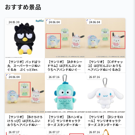
おすすめ景品
24.05.30
24.06.04
24.06.04
【サンリオ】バッドばつ
【サンリオ】【Aタキシー
【サンリオ】【Cポチャッ
丸 スーパーラージぬい
ドサム】はぴだんぶい お
コ】はぴだんぶい おうち
ぐるみ ぷくっとVer.
うちヘアバンドぬいぐる
ヘアバンドぬいぐるみ②
み②
24.06.04
26.07.16
26.07.16
【サンリオ】【Bけろけろ
【サンリオ】【Bハンギョ
【サンリオ】【Dシナモロ
けろっぴ】はぴだんぶい
ドン】サンリオキャラク
ール】サンリオキャラク
おうちヘアバンドぬいぐ
ターズ スタンダードぬい
ターズ スタンダードぬい
るみ②
ぐるみリール付きパスケ
ぐるみリール付きパスケ
26.07.17
ース
26.07.17
ース
26.07.16