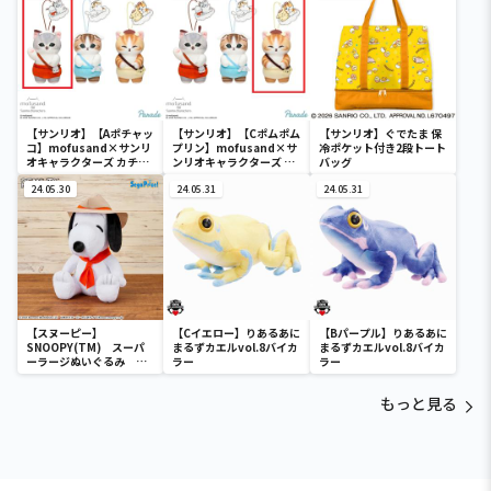
【サンリオ】【Aポチャッ
【サンリオ】【Cポムポム
【サンリオ】ぐでたま 保
コ】mofusand×サンリ
プリン】mofusand×サ
冷ポケット付き2段トート
オキャラクターズ カチュ
ンリオキャラクターズ カ
バッグ
ーシャマスコット②
チューシャマスコット②
24.05.30
24.05.31
24.05.31
【スヌーピー】
【Cイエロー】りあるあに
【Bパープル】りあるあに
SNOOPY(TM) スーパ
まるずカエルvol.8バイカ
まるずカエルvol.8バイカ
ーラージぬいぐるみ ビ
ラー
ラー
ーグル・スカウト
もっと見る