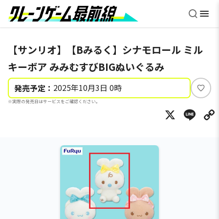
【サンリオ】【Bみるく】シナモロール ミル
キーボア みみむすびBIGぬいぐるみ
2025年10月3日 0時
発売予定：
い
※実際の発売日はサービスをご確認ください。
い
X
Li
ね