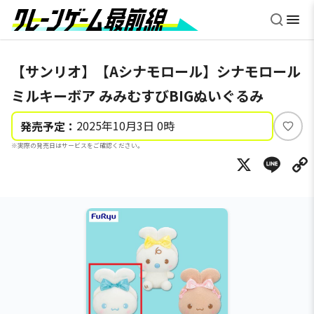
【サンリオ】【Aシナモロール】シナモロール
ミルキーボア みみむすびBIGぬいぐるみ
2025年10月3日 0時
発売予定：
い
※実際の発売日はサービスをご確認ください。
い
X
Li
ね