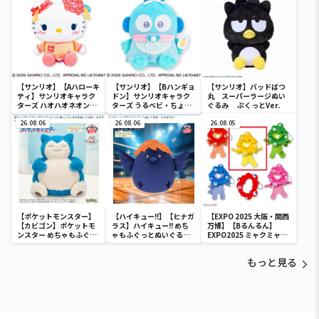
ディ マーメイドver. ～
【サンリオ】【Aハローキ
【サンリオ】【Bハンギョ
【サンリオ】バッドばつ
ティ】サンリオキャラク
ドン】サンリオキャラク
丸 スーパーラージぬい
ターズ ハオハオネオンタ
ターズ うるベビ・ちょい
ぐるみ ぷくっとVer.
ウンドールBIGタイプ1
デカドール
26.08.06
26.08.06
26.08.05
【ポケットモンスター】
【ハイキュー!!】【ヒナガ
【EXPO 2025 大阪・関西
【カビゴン】ポケットモ
ラス】ハイキュー!! めち
万博】【Bるんるん】
ンスター めちゃもふぐっ
ゃもふぐっとぬいぐるみ
EXPO2025 ミャクミャク
と ほっこりいやされぬい
～ヒナガラス～
カラフルゴム紐付きぬい
ぐるみ～カビゴン～
ぐるみ
もっと見る