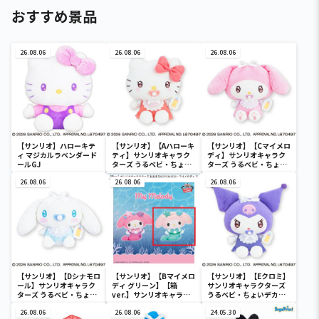
おすすめ景品
26.08.06
26.08.06
26.08.06
【サンリオ】ハローキテ
【サンリオ】【Aハローキ
【サンリオ】【Cマイメロ
ィ マジカルラベンダード
ティ】サンリオキャラク
ディ】サンリオキャラク
ールGJ
ターズ うるベビ・ちょい
ターズ うるベビ・ちょい
デカドール
デカドール
26.08.06
26.08.06
26.08.06
【サンリオ】【Dシナモロ
【サンリオ】【Bマイメロ
【サンリオ】【Eクロミ】
ール】サンリオキャラク
ディ グリーン】【箱
サンリオキャラクターズ
ターズ うるベビ・ちょい
ver.】サンリオキャラク
うるベビ・ちょいデカド
デカドール
ターズ おおきな
ール
26.08.06
SOFVIMATES～マイメロ
26.08.06
24.05.30