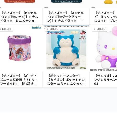
【ディズニー】【Bドナル
【ディズニー】【Aドナル
【ディズニー】
ド(カゴ色:レッド)】ドナル
ド(カゴ色:ダークグリー
イ】ダックファ
ドダック ミニメッシュカ
ン)】ドナルドダック ミ
スコット ブレ
ゴ
ニメッシュカゴ
ューム
24.06.01
26.08.06
26.08.06
【ディズニー】【A】ディ
【ポケットモンスター】
【サンリオ】ハ
ズニー実写映画『リトル・
【カビゴン】ポケットモン
マジカルラベン
マーメイド』 [PtZ]折り
スター めちゃもふぐっと
GJ
畳みボックスチェアー
ほっこりいやされぬいぐる
み～カビゴン～