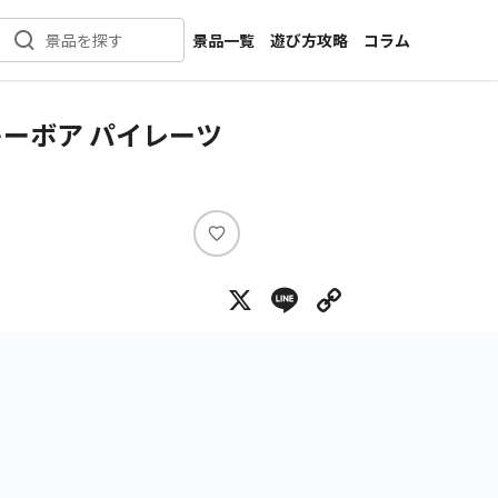
景品一覧
遊び方攻略
コラム
景品を探す
新着景品
インタビュー
カテゴリ一覧
ニュース
キーボア パイレーツ
作品名一覧
店舗
メーカー一覧
開発
攻略
い
プライズ
い
X
Line
Copy Lin
ね
イベント
キャラ特集