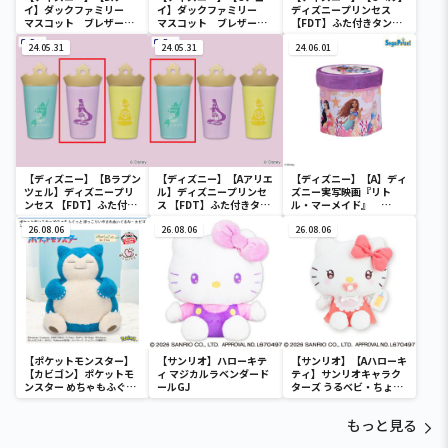
イ】ダックファミリー
イ】ダックファミリー
ディズニープリンセス
マスコット ブレザーコ
マスコット ブレザーコ
【FDT】ふた付きタンブ
スチューム
スチューム
ラー
24.05.31
24.05.31
24.06.01
【ディズニー】【Bラプン
【ディズニー】【Aアリエ
【ディズニー】【A】ディ
ツェル】ディズニープリ
ル】ディズニープリンセ
ズニー実写映画『リト
ンセス 【FDT】ふた付き
ス 【FDT】ふた付きタン
ル・マーメイド』
タンブラー
ブラー
[PtZ]折り畳みボックス
26.08.06
26.08.06
チェアー
26.08.06
【ポケットモンスター】
【サンリオ】ハローキテ
【サンリオ】【Aハローキ
【カビゴン】ポケットモ
ィ マジカルラベンダード
ティ】サンリオキャラク
ンスター めちゃもふぐっ
ールGJ
ターズ うるベビ・ちょい
と ほっこりいやされぬい
デカドール
ぐるみ～カビゴン～
もっと見る