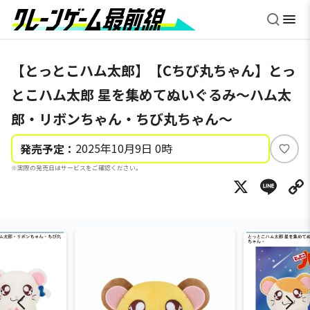
【とっとこハム太郎】【Cちび丸ちゃん】とっ
とこハム太郎 星を集めてぬいぐるみ～ハム太
郎・リボンちゃん・ちび丸ちゃん～
2025年10月9日 0時
発売予定：
い
※実際の発売日はサービスをご確認ください。
い
X
Li
ね