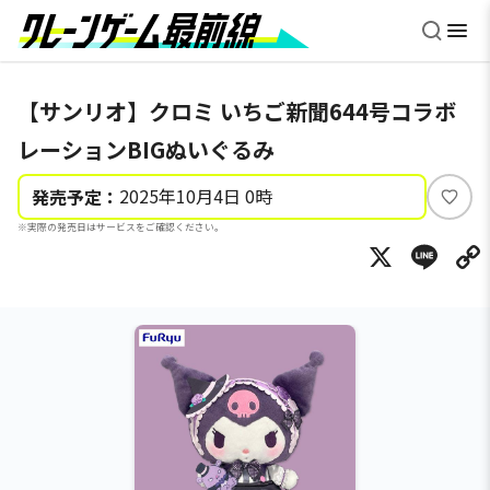
【サンリオ】クロミ いちご新聞644号コラボ
レーションBIGぬいぐるみ
2025年10月4日 0時
発売予定：
い
※実際の発売日はサービスをご確認ください。
い
X
Li
ね