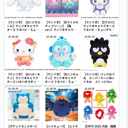
【サンリオ】【Dシナモロ
【サンリオ】【Bマイメロ
【サンリオ】【Eクロミ】
ール】サンリオキャラク
ディ グリーン】【箱
サンリオキャラクターズ
ターズ うるベビ・ちょい
ver.】サンリオキャラク
うるベビ・ちょいデカド
デカドール
ターズ おおきな
ール
26.08.06
SOFVIMATES～マイメロ
26.08.06
24.05.30
ディ マーメイドver. ～
【サンリオ】【Aハローキ
【サンリオ】【Bハンギョ
【サンリオ】バッドばつ
ティ】サンリオキャラク
ドン】サンリオキャラク
丸 スーパーラージぬい
ターズ ハオハオネオンタ
ターズ うるベビ・ちょい
ぐるみ ぷくっとVer.
ウンドールBIGタイプ1
デカドール
26.08.06
26.08.06
26.08.05
【ポケットモンスター】
【ハイキュー!!】【ヒナガ
【EXPO 2025 大阪・関西