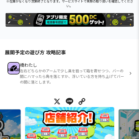
※在庫がなくなり次第終了となります。サービスサイトで実際の取り扱いを確認してくださ
い。
展開予定の遊び方 攻略記事
橋わたし
左右どちらかのアームで少し奥を狙って箱を寄せつつ、バーの
間にハマったら角を落とすか、浮いている方を持ち上げてバー
の間に落とします。
X
Line
Copy Link