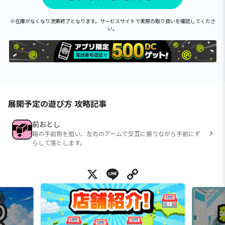
※在庫がなくなり次第終了となります。サービスサイトで実際の取り扱いを確認してくださ
い。
展開予定の遊び方 攻略記事
前おとし
箱の手前側を狙い、左右のアームで交互に振りながら手前にず
らして落とします。
X
Line
Copy Link