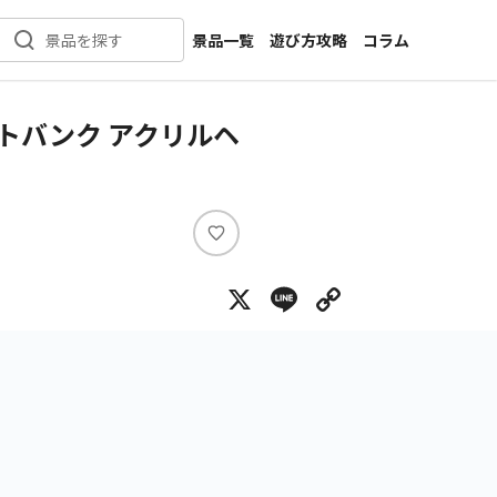
景品一覧
遊び方攻略
コラム
景品を探す
新着景品
インタビュー
カテゴリ一覧
ニュース
トバンク アクリルヘ
作品名一覧
店舗
メーカー一覧
開発
攻略
い
プライズ
い
X
Line
Copy Lin
ね
イベント
キャラ特集