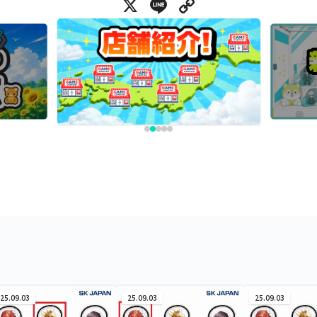
X
Line
Copy Link
25.09.03
25.09.03
25.09.03