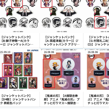
【ジャンケットバンク】
【ジャンケットバンク】
【ジャンケット
【B:獅子神敬一A(カラ
【A:真経津晨(カラー)】ジ
【G:村雨礼二B
ー)】ジャンケットバンク
ャンケットバンク アクリル
ロ)】ジャンケ
アクリルヘアゴム
ヘアゴム
アクリルヘアゴ
25.09.10
26.08.06
26.08.06
【ジャンケットバンク】
【鬼滅の刃】【A煉獄杏寿
【鬼滅の刃】【
【D4巻】ジャンケットバン
郎】アニメ「鬼滅の刃」 プ
ぶ】アニメ「鬼
ク 表紙缶バッジ
チっと灯りマス～煉獄杏寿
チっと灯りマス
郎・胡蝶しのぶ～
郎・胡蝶しのぶ