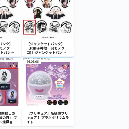
バンク】
【ジャンケットバンク】
(モノク
【F:獅子神敬一B(モノク
ットバンク
ロ)】ジャンケットバンク
ム
アクリルヘアゴム
26.08.06
B胡蝶しの
【プリキュア】名探偵プリ
滅の刃」 プ
キュア！ プラネタリウムラ
～煉獄杏寿
イト
～