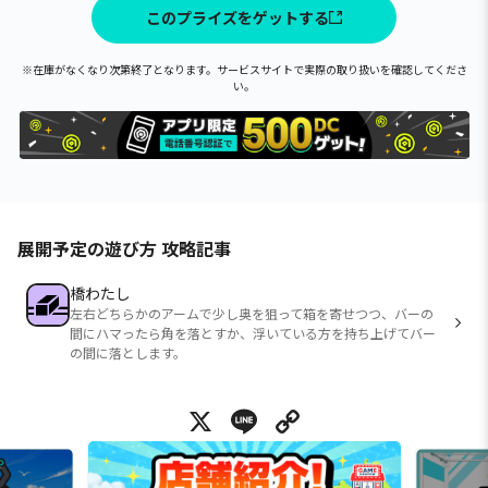
このプライズをゲットする
※在庫がなくなり次第終了となります。サービスサイトで実際の取り扱いを確認してくださ
い。
展開予定の遊び方 攻略記事
橋わたし
左右どちらかのアームで少し奥を狙って箱を寄せつつ、バーの
間にハマったら角を落とすか、浮いている方を持ち上げてバー
の間に落とします。
X
Line
Copy Link