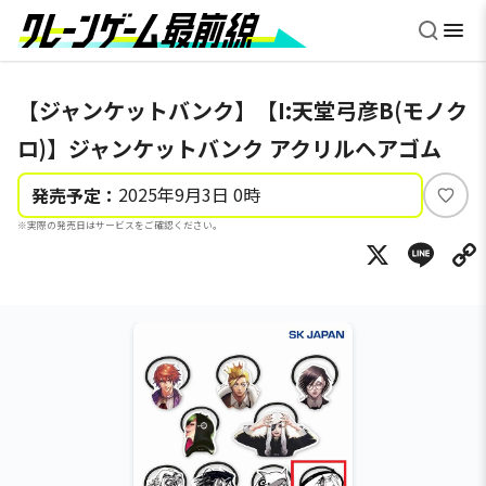
【ジャンケットバンク】【I:天堂弓彦B(モノク
ロ)】ジャンケットバンク アクリルヘアゴム
2025年9月3日 0時
発売予定：
い
※実際の発売日はサービスをご確認ください。
い
X
Li
ね