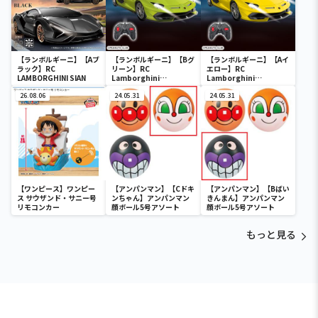
【ランボルギーニ】【Aブ
【ランボルギーニ】【Bグ
【ランボルギーニ】【Aイ
ラック】RC
リーン】RC
エロー】RC
LAMBORGHINI SIAN
Lamborghini
Lamborghini
Aventador SVJ
Aventador SVJ
26.08.06
Roadster(1992)
24.05.31
Roadster(1992)
24.05.31
【ワンピース】ワンピー
【アンパンマン】【Cドキ
【アンパンマン】【Bばい
ス サウザンド・サニー号
ンちゃん】アンパンマン
きんまん】アンパンマン
リモコンカー
顔ボール5号アソート
顔ボール5号アソート
もっと見る