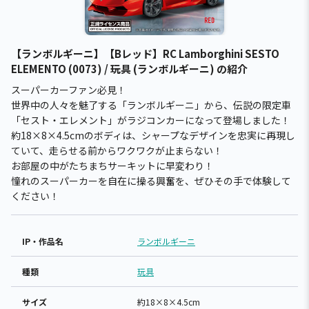
【ランボルギーニ】【Bレッド】RC Lamborghini SESTO
ELEMENTO (0073) / 玩具 (ランボルギーニ) の紹介
スーパーカーファン必見！
世界中の人々を魅了する「ランボルギーニ」から、伝説の限定車
「セスト・エレメント」がラジコンカーになって登場しました！
約18×8×4.5cmのボディは、シャープなデザインを忠実に再現し
ていて、走らせる前からワクワクが止まらない！
お部屋の中がたちまちサーキットに早変わり！
憧れのスーパーカーを自在に操る興奮を、ぜひその手で体験して
ください！
IP・作品名
ランボルギーニ
種類
玩具
サイズ
約18×8×4.5cm