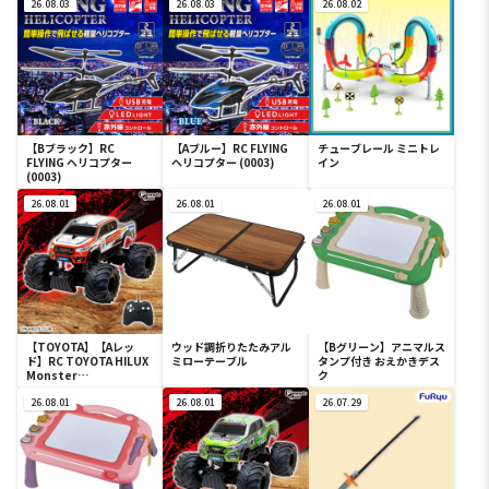
26.08.03
26.08.03
26.08.02
【Bブラック】RC
【Aブルー】RC FLYING
チューブレール ミニトレ
FLYING ヘリコプター
ヘリコプター (0003)
イン
(0003)
26.08.01
26.08.01
26.08.01
【TOYOTA】【Aレッ
ウッド調折りたたみアル
【Bグリーン】アニマルス
ド】RC TOYOTA HILUX
ミローテーブル
タンプ付き おえかきデス
Monster
ク
Wheel（10022）
26.08.01
26.08.01
26.07.29