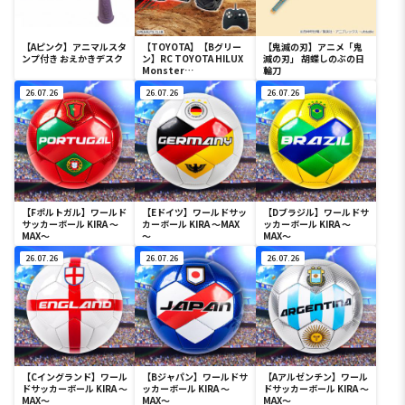
【Aピンク】アニマルスタ
【TOYOTA】【Bグリー
【鬼滅の刃】アニメ「鬼
ンプ付き おえかきデスク
ン】RC TOYOTA HILUX
滅の刃」 胡蝶しのぶの日
Monster
輪刀
Wheel（10022）
26.07.26
26.07.26
26.07.26
【Fポルトガル】ワールド
【Eドイツ】ワールドサッ
【Dブラジル】ワールドサ
サッカーボール KIRA ～
カーボール KIRA ～MAX
ッカーボール KIRA ～
MAX～
～
MAX～
26.07.26
26.07.26
26.07.26
【Cイングランド】ワール
【Bジャパン】ワールドサ
【Aアルゼンチン】ワール
ドサッカーボール KIRA ～
ッカーボール KIRA ～
ドサッカーボール KIRA ～
MAX～
MAX～
MAX～