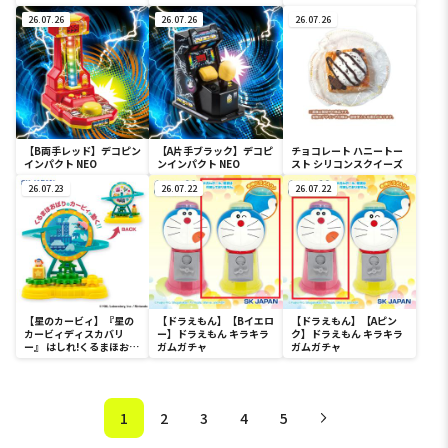
26.07.26
26.07.26
26.07.26
【B両手レッド】デコピン
【A片手ブラック】デコピ
チョコレート ハニートー
インパクト NEO
ンインパクト NEO
スト シリコンスクイーズ
26.07.23
26.07.22
26.07.22
【星のカービィ】『星の
【ドラえもん】【Bイエロ
【ドラえもん】【Aピン
カービィディスカバリ
ー】ドラえもん キラキラ
ク】ドラえもん キラキラ
ー』 はしれ!くるまほおば
ガムガチャ
ガムガチャ
り
1
2
3
4
5