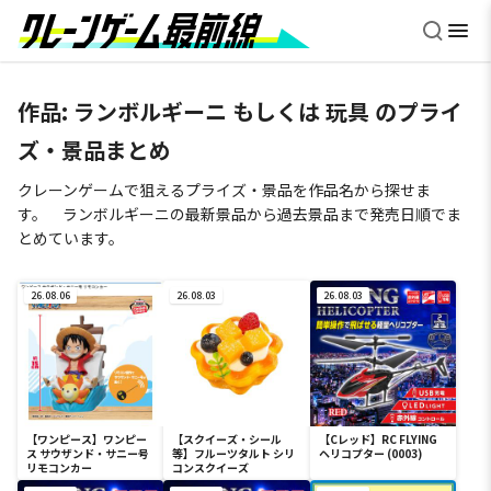
作品: ランボルギーニ もしくは 玩具 のプライ
ズ・景品まとめ
クレーンゲームで狙えるプライズ・景品を作品名から探せま
す。 ランボルギーニの最新景品から過去景品まで発売日順でま
とめています。
26.08.06
26.08.03
26.08.03
【ワンピース】ワンピー
【スクイーズ・シール
【Cレッド】RC FLYING
ス サウザンド・サニー号
等】フルーツタルト シリ
ヘリコプター (0003)
リモコンカー
コンスクイーズ