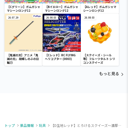
【Cグリーン】ガムガシャ
【Bイエロー】ガムガシャ
【Aレッド】ガムガシャマ
マシーンロング12
マシーンロング12
シーンロング12
26.07.29
26.08.03
26.08.03
【鬼滅の刃】アニメ「鬼
【Cレッド】RC FLYING
【スクイーズ・シール
滅の刃」 胡蝶しのぶの日
ヘリコプター (0003)
等】フルーツタルト シリ
輪刀
コンスクイーズ
もっと見る
トップ
景品情報
玩具
【D生地レッド】とろけるスクイーズ～濃厚パンケーキ～