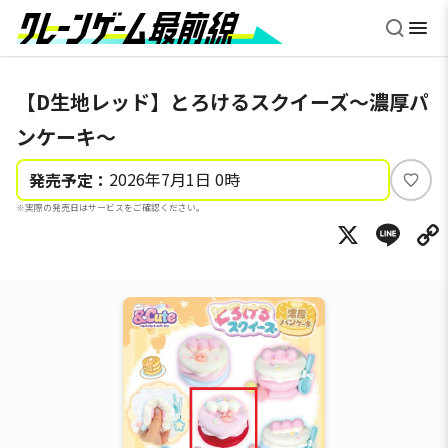
【D生地レッド】とろけるスクイーズ～濃厚パ
ンケーキ～
2026年7月1日 0時
発売予定：
い
※実際の発売日はサービスをご確認ください。
い
X
Li
ね