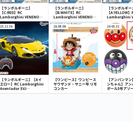
【ランボルギーニ】
【ランボルギーニ】
【ランボルギー
【C:RED】RC
【B:WHITE】RC
【A:YELLOW】
Lamborghini VENENO
Lamborghini VENENO
Lamborghini 
(0046)
(0046)
(0046)
25.11.16
26.08.06
24.05.31
【ランボルギーニ】【Aイ
【ワンピース】ワンピース
【アンパンマン
エロー】RC Lamborghini
サウザンド・サニー号 リモ
ンちゃん】アン
Aventador SVJ
コンカー
ボール5号アソ
Roadster(1992)