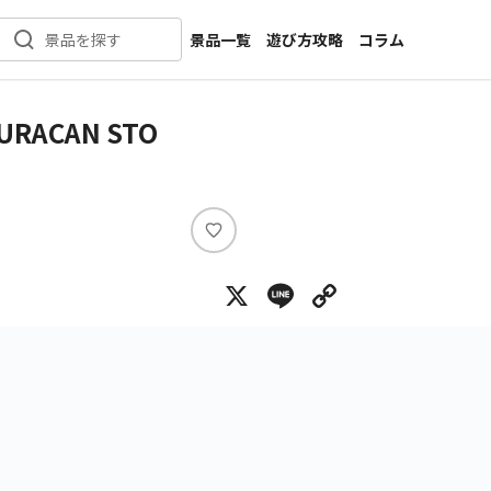
景品一覧
遊び方攻略
コラム
景品を探す
新着景品
インタビュー
カテゴリ一覧
ニュース
RACAN STO
作品名一覧
店舗
メーカー一覧
開発
攻略
い
プライズ
い
X
Line
Copy Lin
ね
イベント
キャラ特集