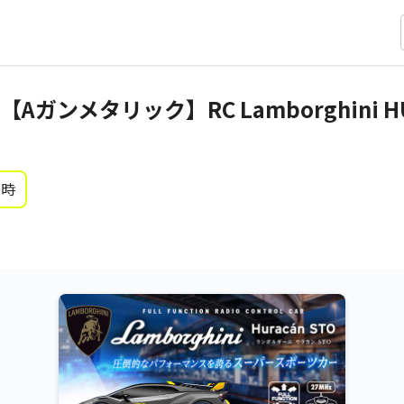
ンメタリック】RC Lamborghini HU
0時