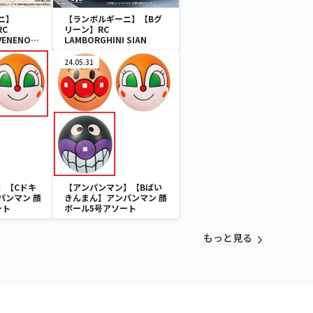
ニ】
【ランボルギーニ】【Bグ
RC
リーン】RC
VENENO
LAMBORGHINI SIAN
24.05.31
】【Cドキ
【アンパンマン】【Bばい
パンマン 顔
きんまん】アンパンマン 顔
ート
ボール5号アソート
もっと見る