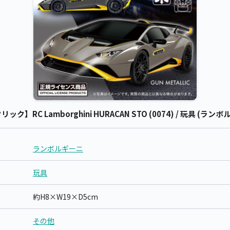
C Lamborghini HURACAN STO (0074) / 玩具 (ラン
ランボルギーニ
玩具
約H8×W19×D5cm
その他