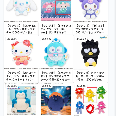
【サンリオ】【Dシナモロ
【サンリオ】【Bマイメロ
【サンリオ】【Eクロミ】
ール】サンリオキャラク
ディ グリーン】【箱
サンリオキャラクターズ
ターズ うるベビ・ちょい
ver.】サンリオキャラク
うるベビ・ちょいデカド
デカドール
ターズ おおきな
ール
26.08.06
SOFVIMATES～マイメロ
26.08.06
24.05.30
ディ マーメイドver. ～
【サンリオ】【Aハローキ
【サンリオ】【Bハンギョ
【サンリオ】バッドばつ
ティ】サンリオキャラク
ドン】サンリオキャラク
丸 スーパーラージぬい
ターズ ハオハオネオンタ
ターズ うるベビ・ちょい
ぐるみ ぷくっとVer.
ウンドールBIGタイプ1
デカドール
26.08.06
26.08.06
26.08.05