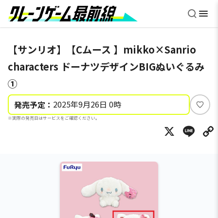
【サンリオ】【Cムース 】mikko×Sanrio
characters ドーナツデザインBIGぬいぐるみ
①
2025年9月26日 0時
発売予定：
い
※実際の発売日はサービスをご確認ください。
い
X
Li
ね