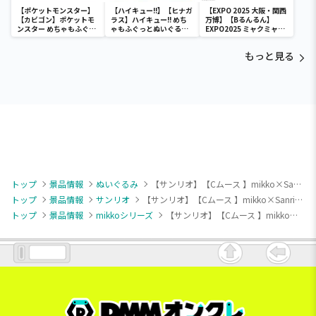
【ポケットモンスター】
【ハイキュー!!】【ヒナガ
【EXPO 2025 大阪・関西
【カビゴン】ポケットモ
ラス】ハイキュー!! めち
万博】【Bるんるん】
ンスター めちゃもふぐっ
ゃもふぐっとぬいぐるみ
EXPO2025 ミャクミャク
と ほっこりいやされぬい
～ヒナガラス～
カラフルゴム紐付きぬい
ぐるみ～カビゴン～
ぐるみ
もっと見る
トップ
景品情報
ぬいぐるみ
【サンリオ】【Cムース 】mikko×Sanrio characters ドーナツデザインBIGぬいぐるみ①
トップ
景品情報
サンリオ
【サンリオ】【Cムース 】mikko×Sanrio characters ドーナツデザインBIGぬいぐるみ①
トップ
景品情報
mikkoシリーズ
【サンリオ】【Cムース 】mikko×Sanrio characters ドーナツデザインBIGぬいぐるみ①