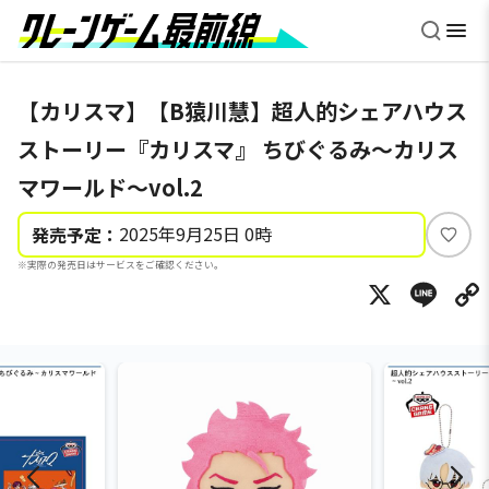
【カリスマ】【B猿川慧】超人的シェアハウス
ストーリー『カリスマ』 ちびぐるみ～カリス
マワールド～vol.2
2025年9月25日 0時
発売予定：
い
※実際の発売日はサービスをご確認ください。
い
X
Li
ね