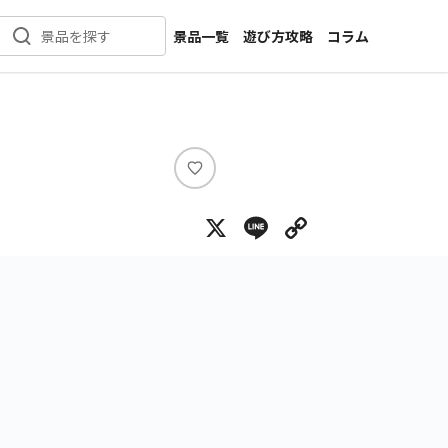
景品一覧
遊び方攻略
コラム
景品を探す
新着景品
インタビュー
カテゴリ一覧
ニュース
作品名一覧
店舗
メーカー一覧
開発
い
い
攻略
X
Line
Copy Lin
ね
プライズ
イベント
キャラ特集