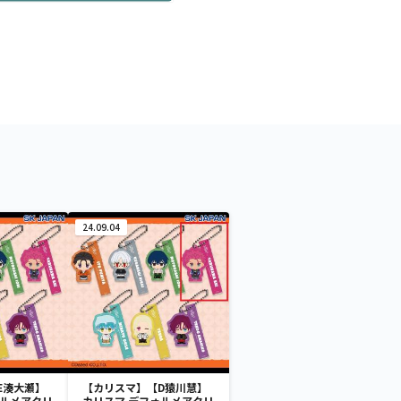
24.09.04
E湊大瀬】
【カリスマ】【D猿川慧】
ォルメアクリ
カリスマ デフォルメアクリ