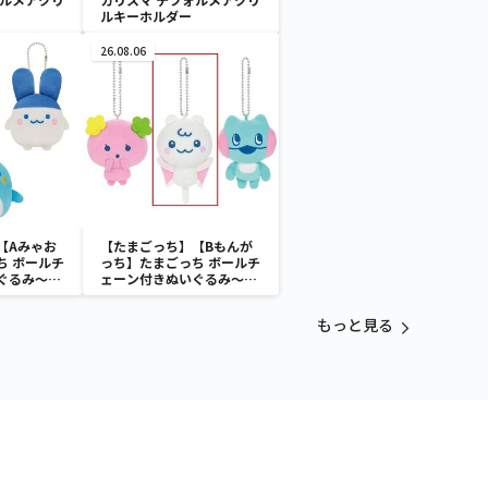
ルキーホルダー
26.08.06
【Aみゃお
【たまごっち】【Bもんが
ち ボールチ
っち】たまごっち ボールチ
ぐるみ～
ェーン付きぬいぐるみ～
aradise～
Tamagotchi Paradise～
vol.3
もっと見る