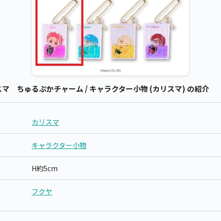
 ちゅるぷかチャーム / キャラクター小物 (カリスマ) の紹介
カリスマ
キャラクター小物
H約5cm
フクヤ