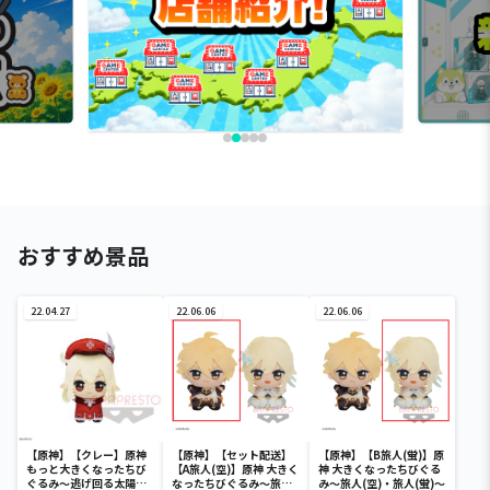
おすすめ景品
22.04.27
22.06.06
22.06.06
【原神】【クレー】原神
【原神】【セット配送】
【原神】【B旅人(蛍)】原
もっと大きくなったちび
【A旅人(空)】原神 大きく
神 大きくなったちびぐる
ぐるみ～逃げ回る太陽・
なったちびぐるみ～旅人
み～旅人(空)・旅人(蛍)～