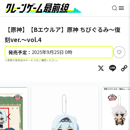
【原神】【Bエウルア】原神 ちびぐるみ～復
刻ver.～vol.4
2025年9月25日 0時
発売予定：
い
※実際の発売日はサービスをご確認ください。
い
X
Li
ね