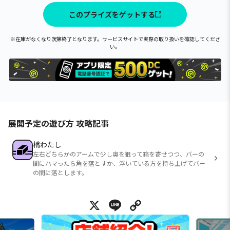
このプライズをゲットする
※在庫がなくなり次第終了となります。サービスサイトで実際の取り扱いを確認してくださ
い。
展開予定の遊び方 攻略記事
橋わたし
左右どちらかのアームで少し奥を狙って箱を寄せつつ、バーの
間にハマったら角を落とすか、浮いている方を持ち上げてバー
の間に落とします。
X
Line
Copy Link