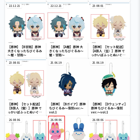
クレー～
(空)・旅人(蛍)～
22.12.21
22.12.21
23.08.01
【原神】【B甘雨】原神
【原神】【A魈】原神 大
【原神】【セット配送】
大きくなったちびぐるみ
きくなったちびぐるみ～
【A旅人（空）】原神 で
～魈・甘雨～
魈・甘雨～
っかいぽふっとぬいぐる
みvol.1
23.08.01
25.06.19
25.06.19
【原神】【セット配送】
【原神】【Bガイア】原神
【原神】【Dウェンティ】
【B旅人（蛍）】原神 で
ちびぐるみ～復刻ver.～
原神 ちびぐるみ～復刻
っかいぽふっとぬいぐる
vol.1
ver.～vol.1
みvol.1
26.08.06
26.08.06
26.08.06