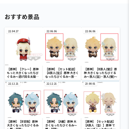
おすすめ景品
22.04.27
22.06.06
22.06.06
【原神】【クレー】原神
【原神】【セット配送】
【原神】【B旅人(蛍)】原
もっと大きくなったちび
【A旅人(空)】原神 大きく
神 大きくなったちびぐる
ぐるみ～逃げ回る太陽・
なったちびぐるみ～旅人
み～旅人(空)・旅人(蛍)～
クレー～
(空)・旅人(蛍)～
22.12.21
22.12.21
23.08.01
【原神】【B甘雨】原神
【原神】【A魈】原神 大
【原神】【セット配送】
大きくなったちびぐるみ
きくなったちびぐるみ～
【A旅人（空）】原神 で
～魈・甘雨～
魈・甘雨～
っかいぽふっとぬいぐる