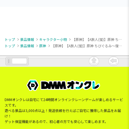
トップ
景品情報
キャラクター小物
【原神】【A旅人(蛍)】原神 ちびぐるみ～復刻ver.～vol.1
トップ
景品情報
原神
【原神】【A旅人(蛍)】原神 ちびぐるみ～復刻ver.～vol.1
DMMオンクレは自宅にて24時間オンラインクレーンゲームが楽しめるサービ
スです。
遊べる景品は3,000点以上！発送依頼を行えばご自宅に獲得した景品をお届
け！
ゲット保証機能があるので、初心者の方でも安心して楽しめます。