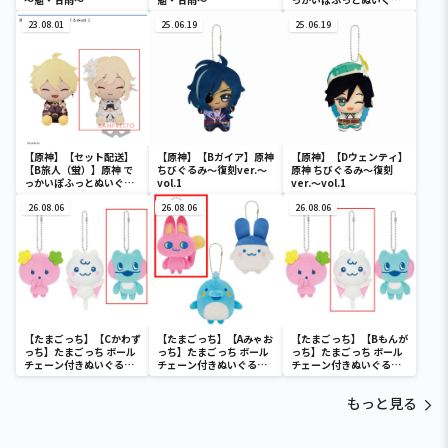
みvol.1
23.08.01
25.06.19
25.06.19
【原神】【セット配送】
【原神】【Bガイア】原神
【原神】【Dウェンティ】
【B旅人（蛍）】原神 で
ちびぐるみ～復刻ver.～
原神 ちびぐるみ～復刻
っかいぽふっとぬいぐる
vol.1
ver.～vol.1
みvol.1
26.08.06
26.08.06
26.08.06
【たまごっち】【Cかわず
【たまごっち】【Aみゃお
【たまごっち】【Bもんが
っち】たまごっち ボール
っち】たまごっち ボール
っち】たまごっち ボール
チェーン付きぬいぐるみ
チェーン付きぬいぐるみ
チェーン付きぬいぐるみ
～Tamagotchi
～Tamagotchi
～Tamagotchi
Paradise～vol.3
Paradise～vol.2-R
Paradise～vol.3
もっと見る