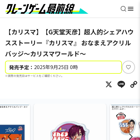
【カリスマ】【G天堂天彦】超人的シェアハウ
スストーリー『カリスマ』 おなまえアクリル
バッジ～カリスマワールド～
2025年9月25日 0時
発売予定：
い
※実際の発売日はサービスをご確認ください。
い
X
Li
ね