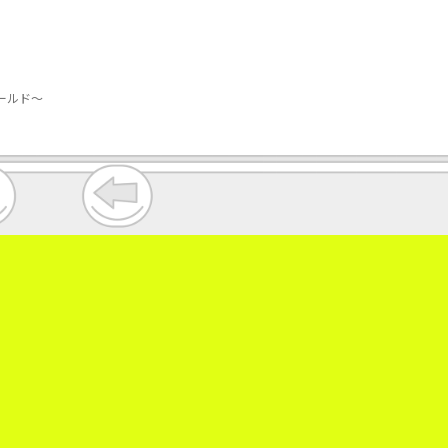
ールド～
。