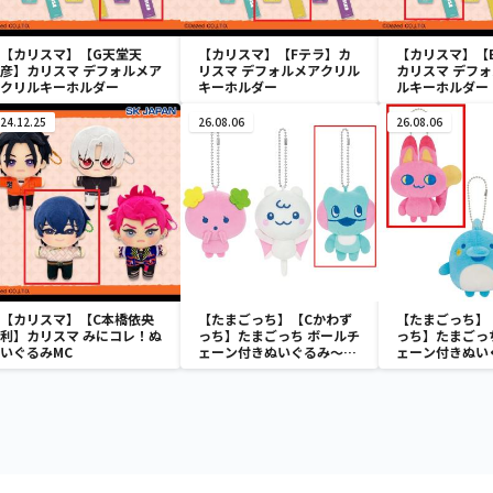
【カリスマ】【G天堂天
【カリスマ】【Fテラ】カ
【カリスマ】【
彦】カリスマ デフォルメア
リスマ デフォルメアクリル
カリスマ デフ
クリルキーホルダー
キーホルダー
ルキーホルダー
24.12.25
26.08.06
26.08.06
【カリスマ】【C本橋依央
【たまごっち】【Cかわず
【たまごっち】
利】カリスマ みにコレ！ぬ
っち】たまごっち ボールチ
っち】たまごっ
いぐるみMC
ェーン付きぬいぐるみ～
ェーン付きぬい
Tamagotchi Paradise～
Tamagotchi P
vol.3
vol.2-R