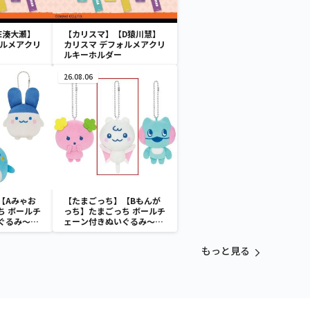
E湊大瀬】
【カリスマ】【D猿川慧】
ォルメアクリ
カリスマ デフォルメアクリ
ルキーホルダー
26.08.06
【Aみゃお
【たまごっち】【Bもんが
ち ボールチ
っち】たまごっち ボールチ
ぐるみ～
ェーン付きぬいぐるみ～
aradise～
Tamagotchi Paradise～
vol.3
もっと見る