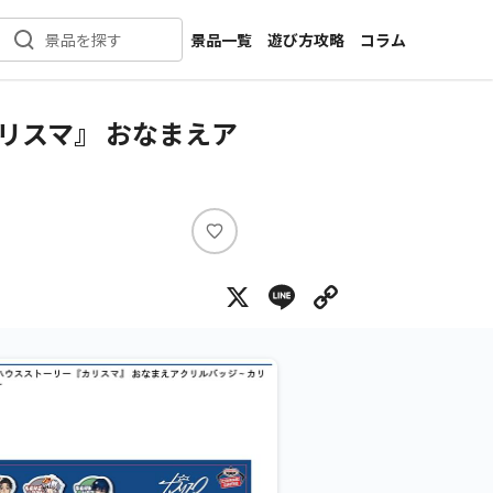
景品一覧
遊び方攻略
コラム
景品を探す
新着景品
インタビュー
カテゴリ一覧
ニュース
リスマ』 おなまえア
作品名一覧
店舗
メーカー一覧
開発
攻略
い
プライズ
い
X
Line
Copy Lin
ね
イベント
キャラ特集