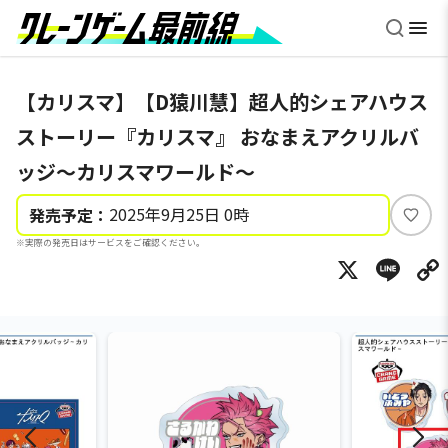
【カリスマ】【D猿川慧】超人的シェアハウス
ストーリー『カリスマ』 おなまえアクリルバ
ッジ～カリスマワールド～
2025年9月25日 0時
発売予定：
い
※実際の発売日はサービスをご確認ください。
い
X
Li
ね