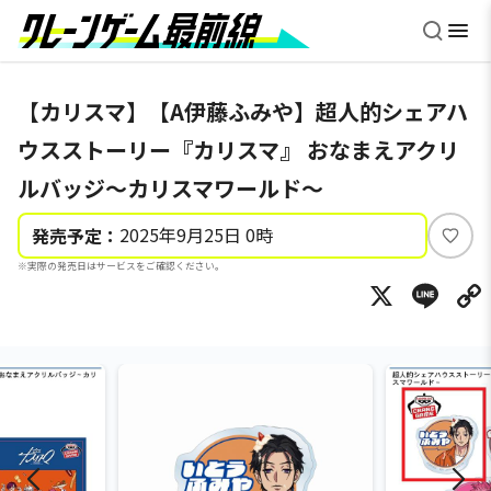
【カリスマ】【A伊藤ふみや】超人的シェアハ
ウスストーリー『カリスマ』 おなまえアクリ
ルバッジ～カリスマワールド～
2025年9月25日 0時
発売予定：
い
※実際の発売日はサービスをご確認ください。
い
X
Li
ね