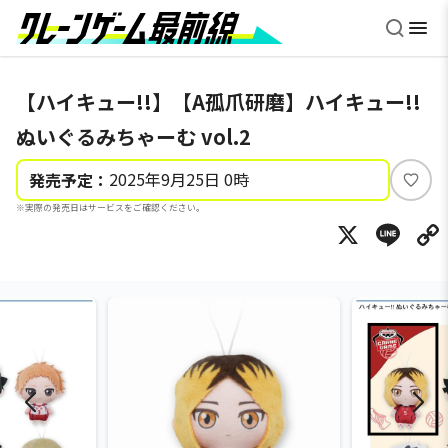
【ハイキュー!!】【A孤爪研磨】ハイキュー!!
ぬいぐるみちゃーむ vol.2
2025年9月25日 0時
発売予定：
い
※実際の発売日はサービスをご確認ください。
い
X
Li
ね