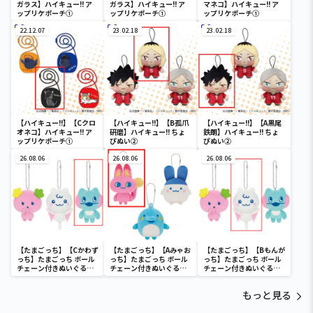
ガラス】ハイキュー!! ア
ガラス】ハイキュー!! ア
マネコ】ハイキュー!! ア
ップリケポーチ①
ップリケポーチ①
ップリケポーチ①
22.12.07
23.02.18
23.02.18
【ハイキュー!!】【Cクロ
【ハイキュー!!】【B孤爪
【ハイキュー!!】【A黒尾
オネコ】ハイキュー!! ア
研磨】ハイキュー!! ちょ
鉄朗】ハイキュー!! ちょ
ップリケポーチ①
ぴぬい②
ぴぬい②
26.08.06
26.08.06
26.08.06
【たまごっち】【Cかわず
【たまごっち】【Aみゃお
【たまごっち】【Bもんが
っち】たまごっち ボール
っち】たまごっち ボール
っち】たまごっち ボール
チェーン付きぬいぐるみ
チェーン付きぬいぐるみ
チェーン付きぬいぐるみ
～Tamagotchi
～Tamagotchi
～Tamagotchi
Paradise～vol.3
Paradise～vol.2-R
Paradise～vol.3
もっと見る