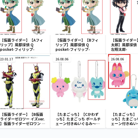
【仮面ライダー】【Aフィ
【仮面ライダー】【Bフィ
【仮面ライダー
リップ】風都探偵 Q
リップ】風都探偵 Q
太郎】風都探偵 Q 
posket-フィリップ-
posket-フィリップ-
左翔太郎-
23.01.17
26.08.06
26.08.06
【仮面ライダー】【B仮面
【たまごっち】【Cかわず
【たまごっち】
ライダーゼロツー イズver.
っち】たまごっち ボールチ
っち】たまごっ
】仮面ライダーゼロワン 英
ェーン付きぬいぐるみ～
ェーン付きぬい
雄勇像 仮面ライダーゼロツ
Tamagotchi Paradise～
Tamagotchi P
ー
vol.3
vol.2-R