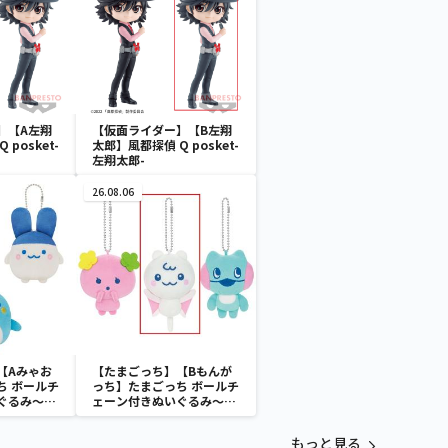
】【A左翔
【仮面ライダー】【B左翔
posket-
太郎】風都探偵 Q posket-
左翔太郎-
26.08.06
【Aみゃお
【たまごっち】【Bもんが
ち ボールチ
っち】たまごっち ボールチ
ぐるみ～
ェーン付きぬいぐるみ～
aradise～
Tamagotchi Paradise～
vol.3
もっと見る