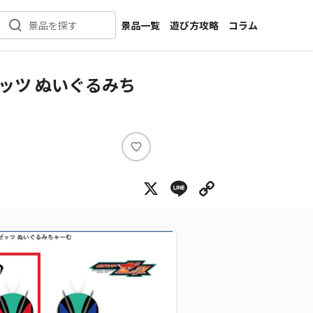
景品一覧
遊び方攻略
コラム
景品を探す
新着景品
インタビュー
カテゴリ一覧
ニュース
ッツ ぬいぐるみち
作品名一覧
店舗
メーカー一覧
開発
攻略
い
プライズ
い
X
Line
Copy Lin
ね
イベント
キャラ特集