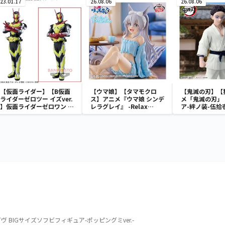
23.01.17
26.08.06
26.08.06
【仮面ライダー】【B仮面
【ウマ娘】【タマモクロ
【鬼滅の刃】【
ライダーゼロツー イズver.
ス】アニメ『ウマ娘 シンデ
メ「鬼滅の刃」
】仮面ライダーゼロワン 英
レラグレイ』 -Relax
ア-絆ノ装-伍拾
雄勇像 仮面ライダーゼロツ
time-タマモクロス
ー
BIGサイズソフビフィギュア-ポッピングミver.-