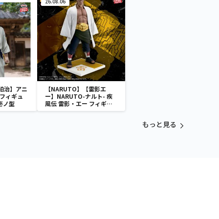
26.08.06
狛治】アニ
【NARUTO】【雷影エ
 フィギュ
ー】NARUTO-ナルト- 疾
壱ノ型
風伝 雷影・エー フィギュ
ア～五影集結…!!～
もっと見る