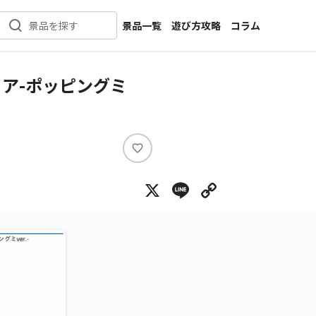
景品一覧
遊び方攻略
コラム
景品を探す
新着景品
インタビュー
カテゴリ一覧
ニュース
ュア-ポッピングミ
作品名一覧
店舗
メーカー一覧
開発
攻略
い
プライズ
い
X
Line
Copy Lin
ね
イベント
キャラ特集