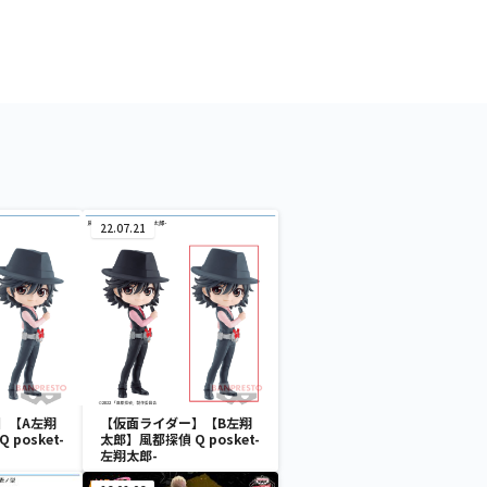
22.07.21
】【A左翔
【仮面ライダー】【B左翔
posket-
太郎】風都探偵 Q posket-
左翔太郎-