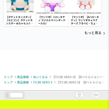
【ポケットモンスター】
【サンリオ】ハローキテ
【サンリオ】【Aハローキ
【カビゴン】ポケットモ
ィ マジカルラベンダード
ティ】サンリオキャラク
ンスター めちゃもふぐっ
ールGJ
ターズ うるベビ・ちょい
と ほっこりいやされぬい
デカドール
ぐるみ～カビゴン～
もっと見る
トップ
景品情報
ぬいぐるみ
【TO BE HERO X】【Bリトルジョニー】TVアニメ「TO BE HERO X」 ぷれちゃすぬいぐるみ HERO2
トップ
景品情報
TO BE HERO X
【TO BE HERO X】【Bリトルジョニー】TVアニメ「TO BE HERO X」 ぷれちゃすぬいぐるみ HERO2