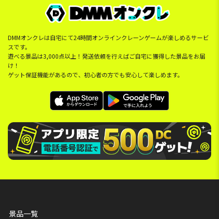
DMMオンクレは自宅にて24時間オンラインクレーンゲームが楽しめるサービ
スです。
遊べる景品は3,000点以上！発送依頼を行えばご自宅に獲得した景品をお届
け！
ゲット保証機能があるので、初心者の方でも安心して楽しめます。
景品一覧