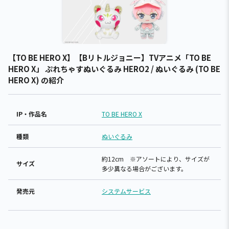
【TO BE HERO X】【Bリトルジョニー】TVアニメ「TO BE
HERO X」 ぷれちゃすぬいぐるみ HERO2 / ぬいぐるみ (TO BE
HERO X) の紹介
IP・作品名
TO BE HERO X
種類
ぬいぐるみ
約12cm ※アソートにより、サイズが
サイズ
多少異なる場合がございます。
発売元
システムサービス