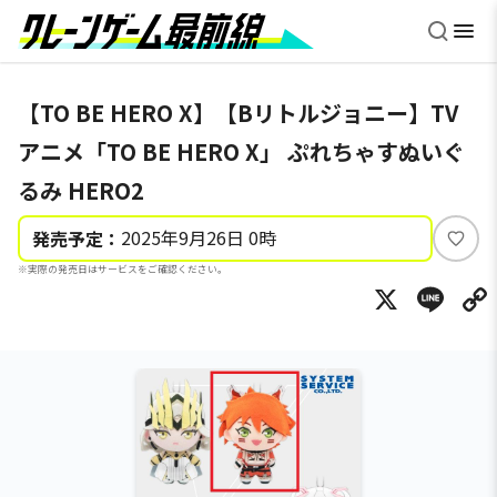
【TO BE HERO X】【Bリトルジョニー】TV
アニメ「TO BE HERO X」 ぷれちゃすぬいぐ
るみ HERO2
2025年9月26日 0時
発売予定：
い
※実際の発売日はサービスをご確認ください。
い
X
Li
ね