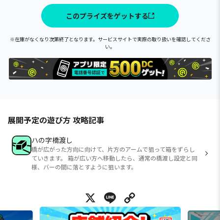
このプライズをゲットする
※在庫がなくなり次第終了となります。サービスサイトで実際の取り扱いを確認してくださ
い。
展開予定の遊び方 攻略記事
ハの字橋渡し
橋が広がった方向に向けて、片方のアームで狙って箱をずらし
ていきます。 箱が広い方へ移動したら、通常の橋渡し設定と同
様、バーの間に落とすように狙います。
X
Line
Copy Link