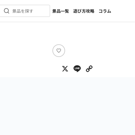
景品一覧
遊び方攻略
コラム
景品を探す
新着景品
インタビュー
カテゴリ一覧
ニュース
作品名一覧
店舗
メーカー一覧
開発
い
い
攻略
X
Line
Copy Lin
ね
プライズ
イベント
キャラ特集