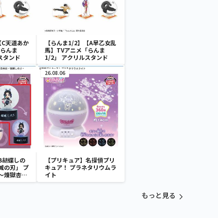
【C天道あか
【らんま1/2】【A早乙女乱
「らんま
馬】TVアニメ「らんま
ルスタンド
1/2」 アクリルスタンド
26.08.06
B胡蝶しの
【プリキュア】名探偵プリ
滅の刃」 プ
キュア！ プラネタリウムラ
～煉獄杏寿
イト
～
もっと見る