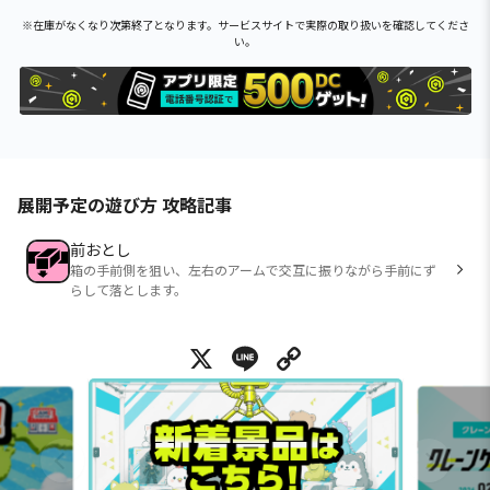
※在庫がなくなり次第終了となります。サービスサイトで実際の取り扱いを確認してくださ
い。
展開予定の遊び方 攻略記事
前おとし
箱の手前側を狙い、左右のアームで交互に振りながら手前にず
らして落とします。
X
Line
Copy Link