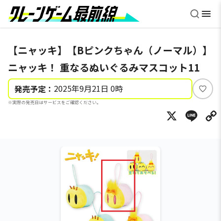
【ニャッキ】【Bピンクちゃん（ノーマル）】
ニャッキ！ 重なるぬいぐるみマスコット11
2025年9月21日 0時
発売予定：
い
※実際の発売日はサービスをご確認ください。
い
X
Li
ね