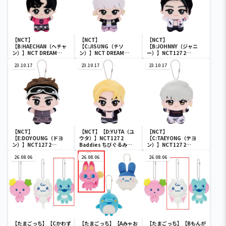
【NCT】
【NCT】
【NCT】
【B:HAECHAN（ヘチャ
【C:JISUNG（チソ
【B:JOHNNY（ジャニ
ン）】NCT DREAM
ン）】NCT DREAM
ー）】NCT127 2
Glitch Mode ちびぐるみ
Glitch Mode ちびぐるみ
Baddies ちびぐるみ
vol.1
23.10.17
vol.1
23.10.17
vol.1
23.10.17
【NCT】
【NCT】【D:YUTA（ユ
【NCT】
【E:DOYOUNG（ドヨ
ウタ）】NCT127 2
【C:TAEYONG（テヨ
ン）】NCT127 2
Baddies ちびぐるみ
ン）】NCT127 2
Baddies ちびぐるみ
vol.1
Baddies ちびぐるみ
vol.1
26.08.06
26.08.06
vol.1
26.08.06
【たまごっち】【Cかわず
【たまごっち】【Aみゃお
【たまごっち】【Bもんが