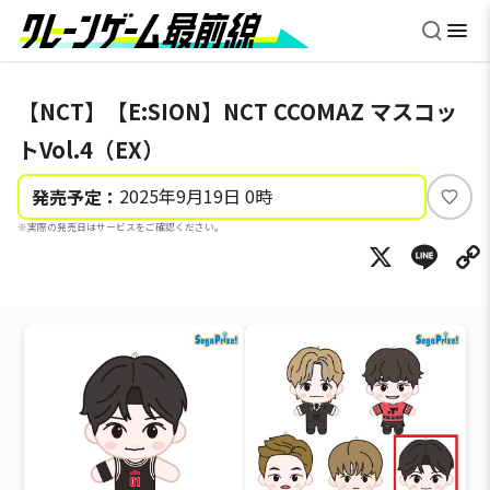
【NCT】【E:SION】NCT CCOMAZ マスコッ
トVol.4（EX）
2025年9月19日 0時
発売予定：
い
※実際の発売日はサービスをご確認ください。
い
X
Li
ね