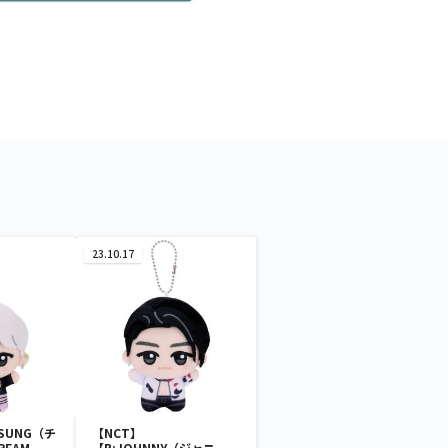
23.10.17
ISUNG（チ
【NCT】
REAM
【B:JOHNNY（ジャニ