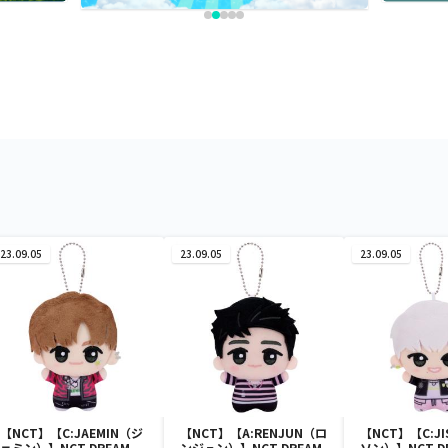
23.09.05
23.09.05
23.09.05
【NCT】【C:JAEMIN（ジ
【NCT】【A:RENJUN（ロ
【NCT】【C:J
ェミン）】NCT DREAM
ンジュン）】NCT DREAM
ソン）】NCT D