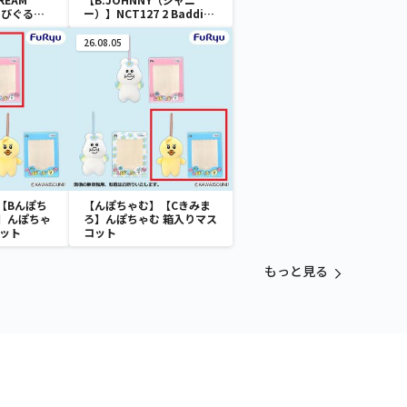
e ちびぐるみ
ー）】NCT127 2 Baddies
ちびぐるみvol.1
26.08.05
【Bんぽち
【んぽちゃむ】【Cきみま
】んぽちゃ
ろ】んぽちゃむ 箱入りマス
コット
コット
もっと見る