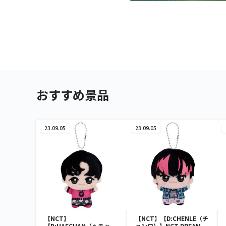
おすすめ景品
23.09.05
23.09.05
【NCT】
【NCT】【D:CHENLE（チ
【B:HAECHAN（ヘチャ
ョンロ）】NCT DREAM