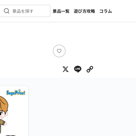
景品一覧
遊び方攻略
コラム
景品を探す
新着景品
インタビュー
カテゴリ一覧
ニュース
）
作品名一覧
店舗
メーカー一覧
開発
い
い
攻略
X
Line
Copy Lin
ね
プライズ
イベント
キャラ特集