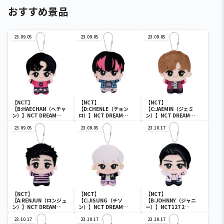
おすすめ景品
23.09.05
23.09.05
23.09.05
【NCT】
【NCT】
【NCT】
【B:HAECHAN（ヘチャ
【D:CHENLE（チョン
【C:JAEMIN（ジェミ
ン）】NCT DREAM
ロ）】NCT DREAM
ン）】NCT DREAM
Glitch Mode ちびぐるみ
Glitch Mode ちびぐるみ
Glitch Mode ちびぐるみ
vol.1
23.09.05
vol.2
23.09.05
vol.2
23.10.17
【NCT】
【NCT】
【NCT】
【A:RENJUN（ロンジュ
【C:JISUNG（チソ
【B:JOHNNY（ジャニ
ン）】NCT DREAM
ン）】NCT DREAM
ー）】NCT127 2
Glitch Mode ちびぐるみ
Glitch Mode ちびぐるみ
Baddies ちびぐるみ
vol.2
23.10.17
vol.1
23.10.17
vol.1
23.10.17