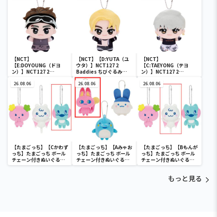
【NCT】
【NCT】【D:YUTA（ユ
【NCT】
【E:DOYOUNG（ドヨ
ウタ）】NCT127 2
【C:TAEYONG（テヨ
ン）】NCT127 2
Baddies ちびぐるみ
ン）】NCT127 2
Baddies ちびぐるみ
vol.1
Baddies ちびぐるみ
vol.1
26.08.06
26.08.06
vol.1
26.08.06
【たまごっち】【Cかわず
【たまごっち】【Aみゃお
【たまごっち】【Bもんが
っち】たまごっち ボール
っち】たまごっち ボール
っち】たまごっち ボール
チェーン付きぬいぐるみ
チェーン付きぬいぐるみ
チェーン付きぬいぐるみ
～Tamagotchi
～Tamagotchi
～Tamagotchi
Paradise～vol.3
Paradise～vol.2-R
Paradise～vol.3
もっと見る