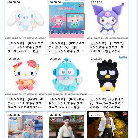
26.08.06
26.08.06
26.08.06
【サンリオ】【Dシナモロ
【サンリオ】【Bマイメロ
【サンリオ】【Eクロミ】
ール】サンリオキャラク
ディ グリーン】【箱
サンリオキャラクターズ
ターズ うるベビ・ちょい
ver.】サンリオキャラク
うるベビ・ちょいデカド
デカドール
ターズ おおきな
ール
26.08.06
SOFVIMATES～マイメロ
26.08.06
24.05.30
ディ マーメイドver. ～
【サンリオ】【Aハローキ
【サンリオ】【Bハンギョ
【サンリオ】バッドばつ
ティ】サンリオキャラク
ドン】サンリオキャラク
丸 スーパーラージぬい
ターズ ハオハオネオンタ
ターズ うるベビ・ちょい
ぐるみ ぷくっとVer.
ウンドールBIGタイプ1
デカドール
26.08.06
26.08.06
26.08.06