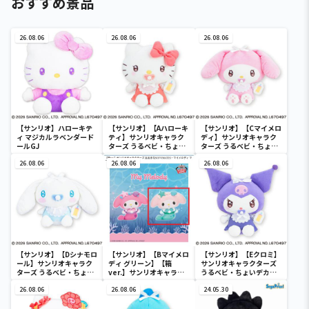
おすすめ景品
26.08.06
26.08.06
26.08.06
【サンリオ】ハローキテ
【サンリオ】【Aハローキ
【サンリオ】【Cマイメロ
ィ マジカルラベンダード
ティ】サンリオキャラク
ディ】サンリオキャラク
ールGJ
ターズ うるベビ・ちょい
ターズ うるベビ・ちょい
デカドール
デカドール
26.08.06
26.08.06
26.08.06
【サンリオ】【Dシナモロ
【サンリオ】【Bマイメロ
【サンリオ】【Eクロミ】
ール】サンリオキャラク
ディ グリーン】【箱
サンリオキャラクターズ
ターズ うるベビ・ちょい
ver.】サンリオキャラク
うるベビ・ちょいデカド
デカドール
ターズ おおきな
ール
26.08.06
SOFVIMATES～マイメロ
26.08.06
24.05.30
ディ マーメイドver. ～