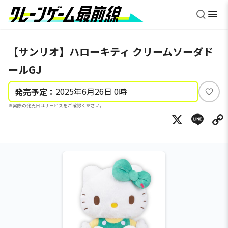
【サンリオ】ハローキティ クリームソーダド
ールGJ
2025年6月26日 0時
発売予定：
い
※実際の発売日はサービスをご確認ください。
い
X
Li
ね