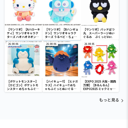
【サンリオ】【Aハローキ
【サンリオ】【Bハンギョ
【サンリオ】バッドばつ
ティ】サンリオキャラク
ドン】サンリオキャラク
丸 スーパーラージぬい
ターズ ハオハオネオンタ
ターズ うるベビ・ちょい
ぐるみ ぷくっとVer.
ウンドールBIGタイプ1
デカドール
26.08.06
26.08.06
26.08.05
【ポケットモンスター】
【ハイキュー!!】【ヒナガ
【EXPO 2025 大阪・関西
【カビゴン】ポケットモ
ラス】ハイキュー!! めち
万博】【Bるんるん】
ンスター めちゃもふぐっ
ゃもふぐっとぬいぐるみ
EXPO2025 ミャクミャク
と ほっこりいやされぬい
～ヒナガラス～
カラフルゴム紐付きぬい
ぐるみ～カビゴン～
ぐるみ
もっと見る