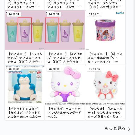
イ】ダックファミリー
イ】ダックファミリー
ディズニープリンセス
マスコット ブレザーコ
マスコット ブレザーコ
【FDT】ふた付きタンブ
スチューム
スチューム
ラー
24.05.31
24.05.31
24.06.01
【ディズニー】【Bラプン
【ディズニー】【Aアリエ
【ディズニー】【A】ディ
ツェル】ディズニープリ
ル】ディズニープリンセ
ズニー実写映画『リト
ンセス 【FDT】ふた付き
ス 【FDT】ふた付きタン
ル・マーメイド』
タンブラー
ブラー
[PtZ]折り畳みボックス
26.08.06
26.08.06
チェアー
26.08.06
【ポケットモンスター】
【サンリオ】ハローキテ
【サンリオ】【Aハローキ
【カビゴン】ポケットモ
ィ マジカルラベンダード
ティ】サンリオキャラク
ンスター めちゃもふぐっ
ールGJ
ターズ うるベビ・ちょい
と ほっこりいやされぬい
デカドール
ぐるみ～カビゴン～
もっと見る