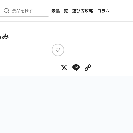
景品一覧
遊び方攻略
コラム
景品を探す
新着景品
インタビュー
カテゴリ一覧
ニュース
るみ
作品名一覧
店舗
メーカー一覧
開発
い
い
攻略
X
Line
Copy Lin
ね
プライズ
イベント
キャラ特集