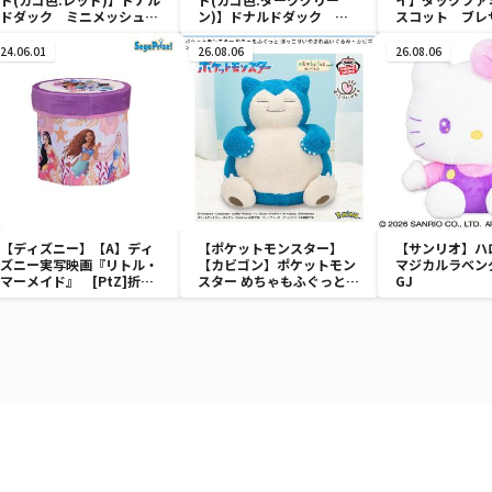
ドダック ミニメッシュカ
ン)】ドナルドダック ミ
スコット ブレ
ゴ
ニメッシュカゴ
ューム
24.06.01
26.08.06
26.08.06
【ディズニー】【A】ディ
【ポケットモンスター】
【サンリオ】ハ
ズニー実写映画『リトル・
【カビゴン】ポケットモン
マジカルラベン
マーメイド』 [PtZ]折り
スター めちゃもふぐっと
GJ
畳みボックスチェアー
ほっこりいやされぬいぐる
み～カビゴン～