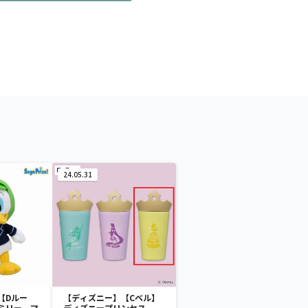
24.05.31
【Dルー
【ディズニー】【Cベル】
ミリー マ
ディズニープリンセス