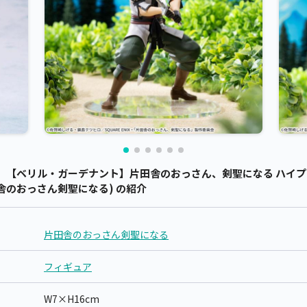
】【ベリル・ガーデナント】片田舎のおっさん、剣聖になる ハイプ
田舎のおっさん剣聖になる) の紹介
片田舎のおっさん剣聖になる
フィギュア
W7×H16cm