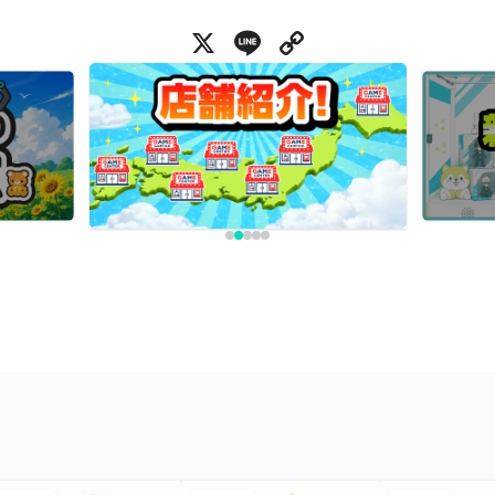
X
Line
Copy Link