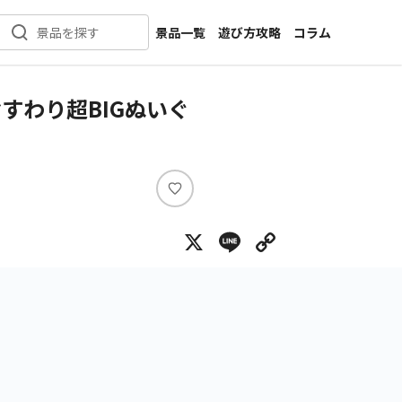
景品一覧
遊び方攻略
コラム
景品を探す
新着景品
インタビュー
カテゴリ一覧
ニュース
すわり超BIGぬいぐ
作品名一覧
店舗
メーカー一覧
開発
攻略
い
プライズ
い
X
Line
Copy Lin
ね
イベント
キャラ特集