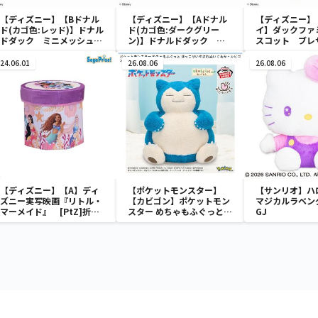
【ディズニー】【Bドナル
【ディズニー】【Aドナル
【ディズニー】
ド(カゴ色:レッド)】ドナル
ド(カゴ色:ダークグリー
イ】ダックファ
ドダック ミニメッシュカ
ン)】ドナルドダック ミ
スコット ブレ
ゴ
ニメッシュカゴ
ューム
24.06.01
26.08.06
26.08.06
【ディズニー】【A】ディ
【ポケットモンスター】
【サンリオ】ハ
ズニー実写映画『リトル・
【カビゴン】ポケットモン
マジカルラベン
マーメイド』 [PtZ]折り
スター めちゃもふぐっと
GJ
畳みボックスチェアー
ほっこりいやされぬいぐる
み～カビゴン～