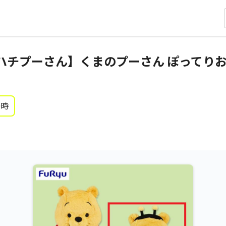
ハチプーさん】くまのプーさん ぽってりお
0時