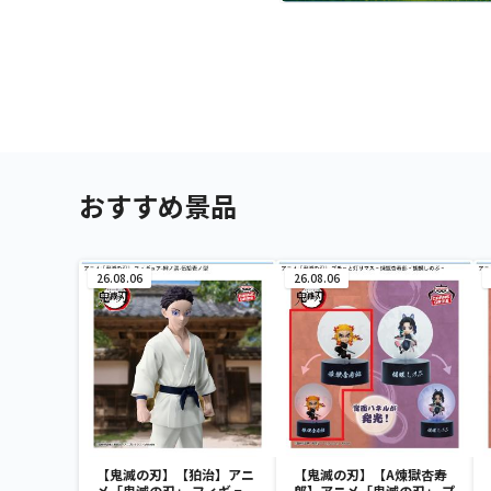
おすすめ景品
26.08.06
26.08.06
【鬼滅の刃】【狛治】アニ
【鬼滅の刃】【A煉獄杏寿
メ「鬼滅の刃」 フィギュ
郎】アニメ「鬼滅の刃」 プ