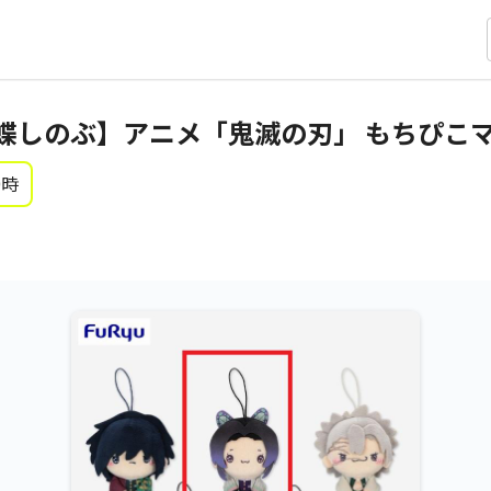
蝶しのぶ】アニメ「鬼滅の刃」 もちぴこ
0時