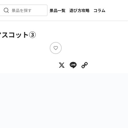
景品一覧
遊び方攻略
コラム
景品を探す
新着景品
インタビュー
カテゴリ一覧
ニュース
マスコット③
作品名一覧
店舗
メーカー一覧
開発
い
い
攻略
X
Line
Copy Lin
ね
プライズ
イベント
キャラ特集