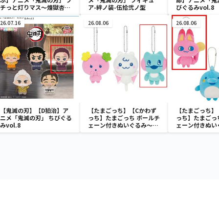
チっと灯りマス～煉獄杏寿
ア-絆ノ装-伍拾弐ノ型
びぐるみvol.8
郎・胡蝶しのぶ～
26.07.16
26.08.06
26.08.06
【鬼滅の刃】【D狛治】ア
【たまごっち】【Cかわず
【たまごっち】
ニメ「鬼滅の刃」 ちびぐる
っち】たまごっち ボールチ
っち】たまごっ
みvol.8
ェーン付きぬいぐるみ～
ェーン付きぬい
Tamagotchi Paradise～
Tamagotchi P
vol.3
vol.2-R