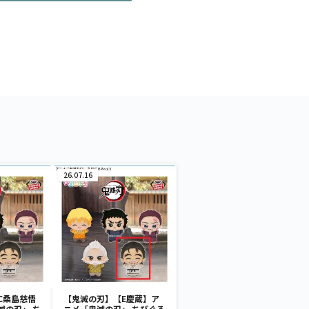
26.07.16
C桑島慈悟
【鬼滅の刃】【E慶蔵】ア
滅の刃」 ち
ニメ「鬼滅の刃」 ちびぐる