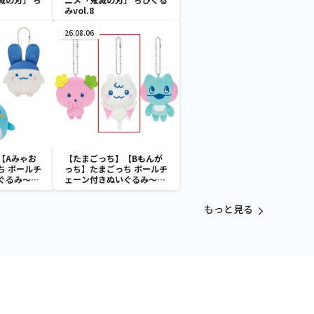
みvol.8
26.08.06
【Aみゃお
【たまごっち】【Bもんが
ち ボールチ
っち】たまごっち ボールチ
ぐるみ～
ェーン付きぬいぐるみ～
aradise～
Tamagotchi Paradise～
vol.3
もっと見る