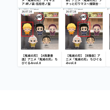
ア-絆ノ装-伍拾壱ノ型
チっと灯りマス～煉獄杏寿
郎・胡蝶しのぶ～
26.07.16
26.07.16
【鬼滅の刃】【A我妻善
【鬼滅の刃】【B獪岳】ア
逸】アニメ「鬼滅の刃」 ち
ニメ「鬼滅の刃」 ちびぐる
びぐるみvol.8
みvol.8