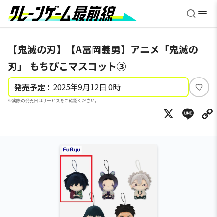
【鬼滅の刃】【A冨岡義勇】アニメ「鬼滅の
刃」 もちぴこマスコット③
2025年9月12日 0時
発売予定：
い
※実際の発売日はサービスをご確認ください。
い
X
Li
ね