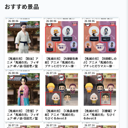
おすすめ景品
26.08.06
26.08.06
26.08.06
【鬼滅の刃】【狛治】ア
【鬼滅の刃】【A煉獄杏寿
【鬼滅の刃】【B胡蝶しの
ニメ「鬼滅の刃」 フィギ
郎】アニメ「鬼滅の刃」
ぶ】アニメ「鬼滅の刃」
ュア-絆ノ装-伍拾壱ノ型
プチっと灯りマス～煉獄
プチっと灯りマス～煉獄
杏寿郎・胡蝶しのぶ～
杏寿郎・胡蝶しのぶ～
26.08.06
26.07.16
26.07.16
【鬼滅の刃】【恋雪】ア
【鬼滅の刃】【C桑島慈悟
【鬼滅の刃】【E慶蔵】ア
ニメ「鬼滅の刃」 フィギ
郎】アニメ「鬼滅の刃」
ニメ「鬼滅の刃」 ちびぐ
ュア-絆ノ装-伍拾弐ノ型
ちびぐるみvol.8
るみvol.8
26.07.16
26.07.16
26.07.16