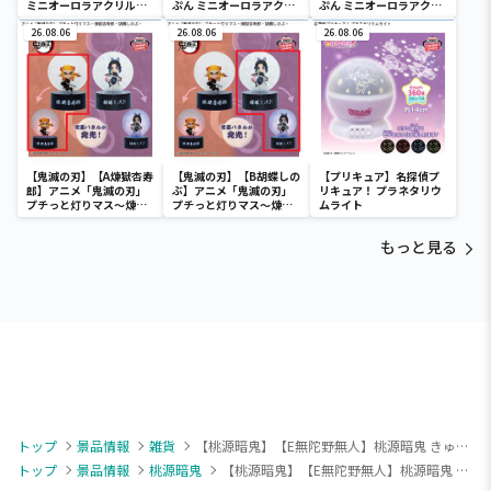
ミニオーロラアクリルジ
ぷん ミニオーロラアクリ
ぷん ミニオーロラアクリ
オラマ
ルジオラマ
ルジオラマ
26.08.06
26.08.06
26.08.06
【鬼滅の刃】【A煉獄杏寿
【鬼滅の刃】【B胡蝶しの
【プリキュア】名探偵プ
郎】アニメ「鬼滅の刃」
ぶ】アニメ「鬼滅の刃」
リキュア！ プラネタリウ
プチっと灯りマス～煉獄
プチっと灯りマス～煉獄
ムライト
杏寿郎・胡蝶しのぶ～
杏寿郎・胡蝶しのぶ～
もっと見る
トップ
景品情報
雑貨
【桃源暗鬼】【E無陀野無人】桃源暗鬼 きゅるぽっぷん アクリル万年カレンダー
トップ
景品情報
桃源暗鬼
【桃源暗鬼】【E無陀野無人】桃源暗鬼 きゅるぽっぷん アクリル万年カレンダー