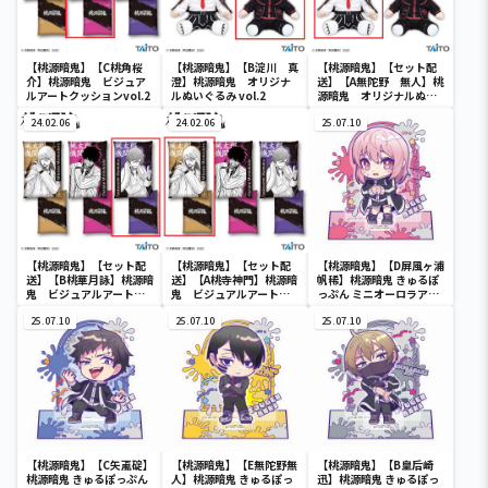
【桃源暗鬼】【C桃角桜
【桃源暗鬼】【B淀川 真
【桃源暗鬼】【セット配
介】桃源暗鬼 ビジュア
澄】桃源暗鬼 オリジナ
送】【A無陀野 無人】桃
ルアートクッションvol.2
ルぬいぐるみ vol.2
源暗鬼 オリジナルぬい
ぐるみ vol.2
24.02.06
24.02.06
25.07.10
【桃源暗鬼】【セット配
【桃源暗鬼】【セット配
【桃源暗鬼】【D屏風ヶ浦
送】【B桃華月詠】桃源暗
送】【A桃寺神門】桃源暗
帆稀】桃源暗鬼 きゅるぽ
鬼 ビジュアルアートク
鬼 ビジュアルアートク
っぷん ミニオーロラアク
ッションvol.2
ッションvol.2
リルジオラマ
25.07.10
25.07.10
25.07.10
【桃源暗鬼】【C矢颪碇】
【桃源暗鬼】【E無陀野無
【桃源暗鬼】【B皇后崎
桃源暗鬼 きゅるぽっぷん
人】桃源暗鬼 きゅるぽっ
迅】桃源暗鬼 きゅるぽっ