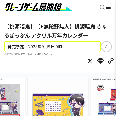
【桃源暗鬼】【E無陀野無人】桃源暗鬼 きゅ
るぽっぷん アクリル万年カレンダー
2025年9月9日 0時
発売予定：
い
※実際の発売日はサービスをご確認ください。
い
X
Li
ね