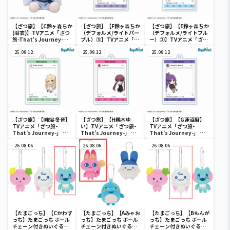
【ざつ旅】【C鈴ヶ森ちか
【ざつ旅】【F鈴ヶ森ちか
【ざつ旅】【E鈴ヶ森ちか
(浴衣)】TVアニメ「ざつ
（デフォルメ/ライトパー
（デフォルメ/ライトブル
旅-That’s Journey-」
プル）③】TVアニメ「ざ
ー）②】TVアニメ「ざつ
ミニぬいぐるみ(EX)
つ旅-That’s
旅-That’s Journey-」
25.09.12
Journey-」 フォト風ア
25.09.12
フォト風アクリルキーチ
25.09.12
クリルキーチェーン
ェーン（EX）
（EX）
【ざつ旅】【I糀谷冬音】
【ざつ旅】【H鵜木ゆ
【ざつ旅】【G蓮沼暦】
TVアニメ「ざつ旅-
い】TVアニメ「ざつ旅-
TVアニメ「ざつ旅-
That’s Journey-」 フ
That’s Journey-」 フ
That’s Journey-」 フ
ォト風アクリルキーチェ
ォト風アクリルキーチェ
ォト風アクリルキーチェ
ーン（EX）
26.08.06
ーン（EX）
26.08.06
ーン（EX）
26.08.06
【たまごっち】【Cかわず
【たまごっち】【Aみゃお
【たまごっち】【Bもんが
っち】たまごっち ボール
っち】たまごっち ボール
っち】たまごっち ボール
チェーン付きぬいぐるみ
チェーン付きぬいぐるみ
チェーン付きぬいぐるみ