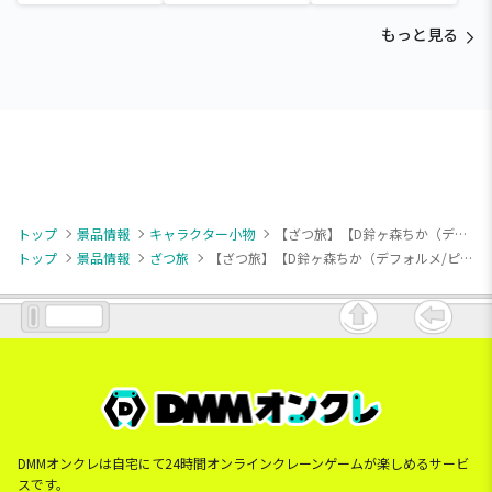
～Tamagotchi
～Tamagotchi
～Tamagotchi
Paradise～vol.3
Paradise～vol.2-R
Paradise～vol.3
もっと見る
トップ
景品情報
キャラクター小物
【ざつ旅】【D鈴ヶ森ちか（デフォルメ/ピンク）①】TVアニメ「ざつ旅-That’s Journey-」 フォト風アクリルキーチェーン（EX）
トップ
景品情報
ざつ旅
【ざつ旅】【D鈴ヶ森ちか（デフォルメ/ピンク）①】TVアニメ「ざつ旅-That’s Journey-」 フォト風アクリルキーチェーン（EX）
DMMオンクレは自宅にて24時間オンラインクレーンゲームが楽しめるサービ
スです。