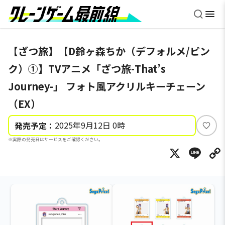
【ざつ旅】【D鈴ヶ森ちか（デフォルメ/ピン
ク）①】TVアニメ「ざつ旅-That’s
Journey-」 フォト風アクリルキーチェーン
（EX）
2025年9月12日 0時
発売予定：
い
※実際の発売日はサービスをご確認ください。
い
X
Li
ね