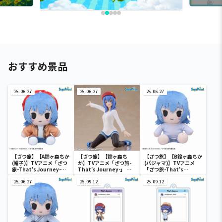
おすすめ景品
25.06.27
25.06.27
25.06.27
【ざつ旅】【A鈴ヶ森ちか
【ざつ旅】【鈴ヶ森ち
【ざつ旅】【B鈴ヶ森ちか
(帽子)】TVアニメ「ざつ
か】TVアニメ「ざつ旅-
(パジャマ)】TVアニメ
旅-That’s Journey-」
That’s Journey-」 ち
「ざつ旅-That’s
ミニぬいぐるみ(EX)
ょこのせ [PM]フィギュ
Journey-」 ミニぬいぐ
25.06.27
ア“鈴ヶ森ちか”
25.09.12
るみ(EX)
25.09.12