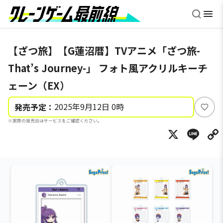
【ざつ旅】【G蓮沼暦】TVアニメ「ざつ旅-
That’s Journey-」 フォト風アクリルキーチ
ェーン（EX）
2025年9月12日 0時
発売予定：
い
※実際の発売日はサービスをご確認ください。
い
X
Li
ね