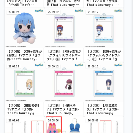
(パジャマ)】TVアニメ
(帽子)】TVアニメ「ざつ
か】TVアニメ「ざつ旅-
「ざつ旅-That’s
旅-That’s Journey-」
That’s Journey-」 ち
Journey-」 ミニぬいぐ
ミニぬいぐるみ(EX)
ょこのせ [PM]フィギュ
るみ(EX)
25.06.27
25.09.12
ア“鈴ヶ森ちか”
25.09.12
【ざつ旅】【C鈴ヶ森ちか
【ざつ旅】【F鈴ヶ森ちか
【ざつ旅】【E鈴ヶ森ちか
(浴衣)】TVアニメ「ざつ
（デフォルメ/ライトパー
（デフォルメ/ライトブル
旅-That’s Journey-」
プル）③】TVアニメ「ざ
ー）②】TVアニメ「ざつ
ミニぬいぐるみ(EX)
つ旅-That’s
旅-That’s Journey-」
25.09.12
Journey-」 フォト風ア
25.09.12
フォト風アクリルキーチ
25.09.12
クリルキーチェーン
ェーン（EX）
（EX）
【ざつ旅】【I糀谷冬音】
【ざつ旅】【H鵜木ゆ
【ざつ旅】【J天空橋り
TVアニメ「ざつ旅-
い】TVアニメ「ざつ旅-
り】TVアニメ「ざつ旅-
That’s Journey-」 フ
That’s Journey-」 フ
That’s Journey-」 フ
ォト風アクリルキーチェ
ォト風アクリルキーチェ
ォト風アクリルキーチェ
ーン（EX）
26.08.06
ーン（EX）
26.08.06
ーン（EX）
26.08.06