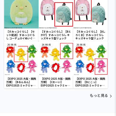
【すみっコぐらし】【セ
【すみっコぐらし】【Bと
【すみっコぐらし】【Aし
ット配送】すみっコぐら
かげ】すみっコぐらし キ
ろくま】すみっコぐらし
し コーデュロイぬいぐる
ッズキャラ型リュック
キッズキャラ型リュック
みXL プレミアム ぺんぎ
ん？
26.08.05
26.08.05
26.08.05
【EXPO 2025 大阪・関西
【EXPO 2025 大阪・関西
【EXPO 2025 大阪・関西
万博】【Bるんるん】
万博】【Cわーい】
万博】【Dにこっ】
EXPO2025 ミャクミャク
EXPO2025 ミャクミャク
EXPO2025 ミャクミャク
カラフルゴム紐付きぬい
カラフルゴム紐付きぬい
カラフルゴム紐付きぬい
ぐるみ
ぐるみ
ぐるみ
もっと見る