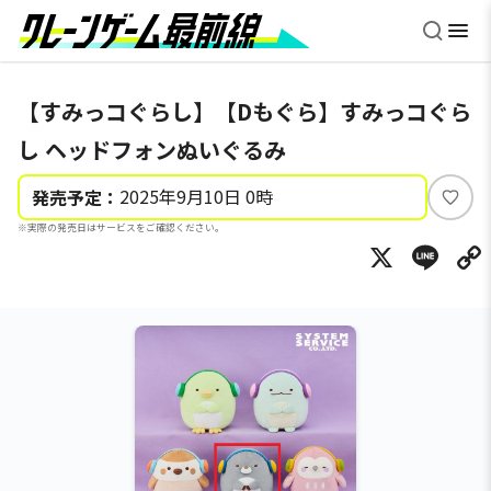
【すみっコぐらし】【Dもぐら】すみっコぐら
し ヘッドフォンぬいぐるみ
2025年9月10日 0時
発売予定：
い
※実際の発売日はサービスをご確認ください。
い
X
Li
ね