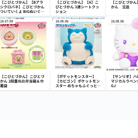
【こびとづかん】【Bアラ
【こびとづかん】【A】こ
【こびとづかん
シクロバネ】こびとづかん
びとづかん 3連シートクッ
かん 豆皿
ついていくよ BIGぬいぐる
ション
み2
26.07.09
26.08.06
26.08.06
【こびとづかん】こびとづ
【ポケットモンスター】
【サンリオ】ハ
かん 2段重ねお弁当箱＆巾
【カビゴン】ポケットモン
マジカルラベン
着袋
スター めちゃもふぐっと
GJ
ほっこりいやされぬいぐる
み～カビゴン～