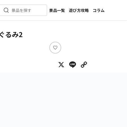
景品一覧
遊び方攻略
コラム
景品を探す
新着景品
インタビュー
カテゴリ一覧
ニュース
ぐるみ2
作品名一覧
店舗
メーカー一覧
開発
い
い
攻略
X
Line
Copy Lin
ね
プライズ
イベント
キャラ特集