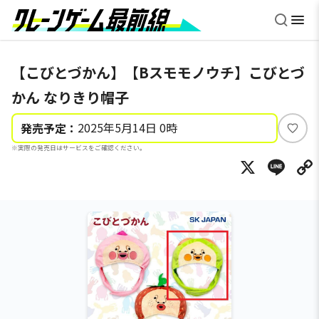
【こびとづかん】【Bスモモノウチ】こびとづ
かん なりきり帽子
2025年5月14日 0時
発売予定：
い
※実際の発売日はサービスをご確認ください。
い
X
Li
ね